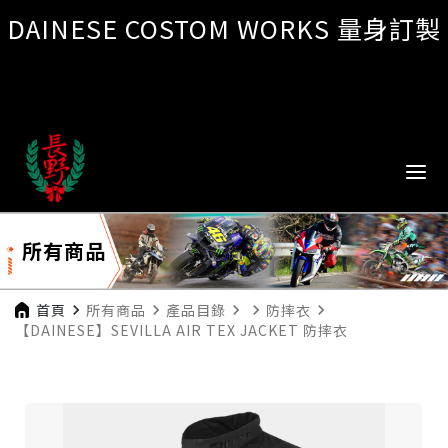
DAINESE COSTOM WORKS 量身訂製
所有商品
首頁
navigate_next
所有商品
navigate_next
產品目錄
navigate_next
navigate_next
防摔衣
navigate_next
【DAINESE】SEVILLA AIR TEX JACKET 防摔衣