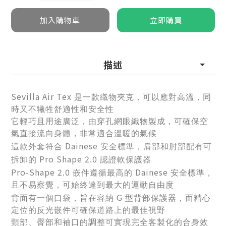
描述
Sevilla Air Tex
是一款織物夾克，可以應對高溫，同
時又不犧牲舒適性和安全性
它輕巧且用途廣泛，由穿孔網眼織物製成，可確保空
氣直接流向身體，非常適合溫暖的氣候
Dainese
這款外套符合
安全標準，肩部和肘部配有可
Pro Shape 2.0
拆卸的
認證軟保護器
Pro-Shape 2.0
Dainese
嵌件遵循最高的
安全標準，
且不易察覺，可始終達到最大的運動自由度
G
背面有一個口袋，旨在容納
型背部保護器，而精心
定位的反光嵌件可確保道路上的最佳視野
頸部、臀部和袖口的調整可實現完全客製化的合身效