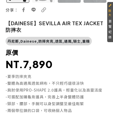
分享：
瀏
【DAINESE】SEVILLA AIR TEX JACKET
覽
防摔衣
紀
錄
丹尼斯,Dainese,防摔夾克,透氣,通風,騎士,重機
原價
NT.7,890
-夏季防摔夾克
-整體為高通風透氣網布，不只輕巧還很涼快
-肩肘使用PRO-SHAPE 2.0護具，輕量化以及高靈活度
-可選配加購龜背護具，完善上半身整體防護
-頸部、腰部、手腕可以身型調整至最佳鬆緊
-兩個帶拉鍊的口袋，可收納個人物品