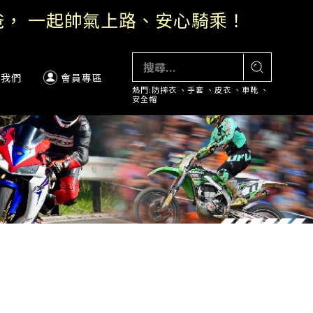
絡我們
會員專區
熱門:
防摔衣
、
手套
、
皮衣
、
車靴
、
安全帽