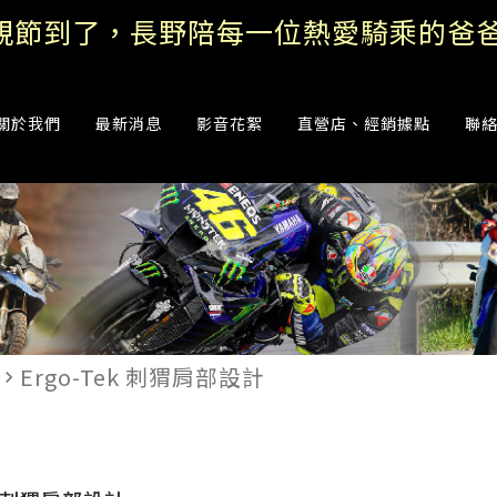
DAINESE COSTOM WORKS 量身訂製
關於我們
最新消息
影音花絮
直營店、經銷據點
聯
Ergo-Tek 刺猬肩部設計
avigate_next