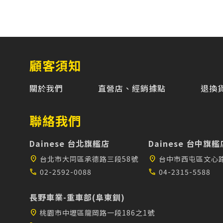
顧客須知
關於我們
直營店、經銷據點
退換
聯絡我們
Dainese 台北旗艦店
Dainese 台中旗艦
location_on
台北市大同區承德路三段58號
location_on
台中市西屯區文心路
call
02-2592-0088
call
04-2315-5588
長野車業-重車部(阜東釧)
location_on
桃園市中壢區龍岡路一段186之1號