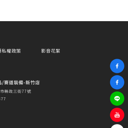
隱私權政策
影音花絮
/賽道裝備-新竹店
市縣政三街77號
377