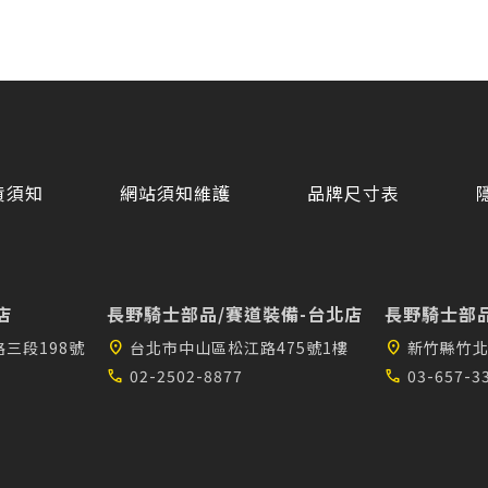
貨須知
網站須知維護
品牌尺寸表
店
長野騎士部品/賽道裝備-台北店
長野騎士部品
三段198號
location_on
台北市中山區松江路475號1樓
location_on
新竹縣竹北
call
02-2502-8877
call
03-657-3