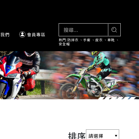
絡我們
會員專區
熱門:
防摔衣
、
手套
、
皮衣
、
車靴
、
安全帽
排序