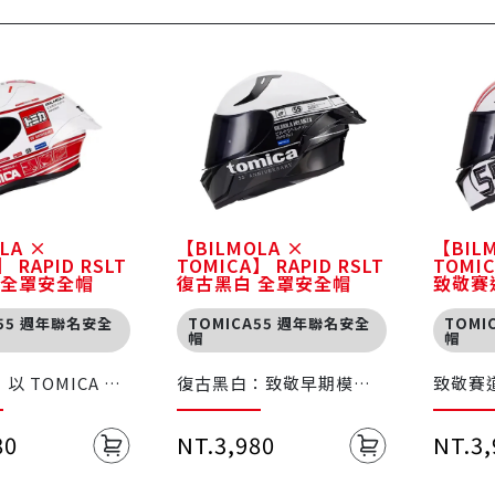
LA ×
【BILMOLA ×
【BIL
 RAPID RSLT
TOMICA】 RAPID RSLT
TOMIC
 全罩安全帽
復古黑白 全罩安全帽
致敬賽
A55 週年聯名安全
TOMICA55 週年聯名安全
TOMI
帽
帽
 TOMICA 最
復古黑白：致敬早期模型
致敬賽
經典配色為主
風格，以簡潔黑白搭配帶
動感圖
玩具車經典造型
出歷史沉澱感
熱情
80
NT.3,980
NT.3