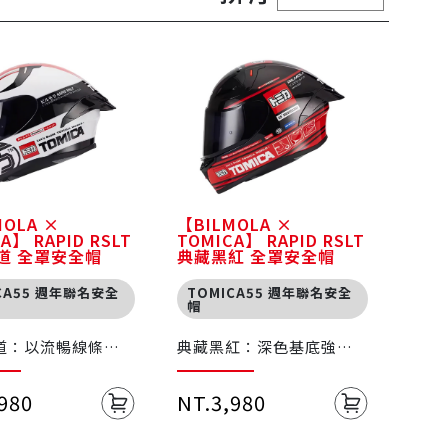
MOLA ×
【BILMOLA ×
A】 RAPID RSLT
TOMICA】 RAPID RSLT
道 全罩安全帽
典藏黑紅 全罩安全帽
CA55 週年聯名安全
TOMICA55 週年聯名安全
帽
道：以流暢線條與
典藏黑紅：深色基底強化
語傳達速度與競技
視覺對比，象徵賽道精神
與經典收藏價值
,980
NT.3,980