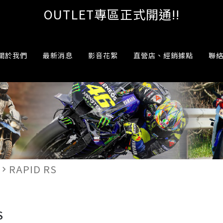
OUTLET專區正式開通!!
關於我們
最新消息
影音花絮
直營店、經銷據點
聯
RAPID RS
avigate_next
S