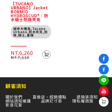
【TUCANO
URBANO】Jacket
BORMIO
HYDROSCUD®｜防
水騎士防摔夾克
城市大嘴鳥,Tucano
Urbano,防水夾克,防
摔,騎士,重機
NT.6,260
NT.7,110
顧客須知
關於我們
直營店、經銷據點
退換貨須知
網站須知維護
品牌尺寸表
隱私權政策
影音花絮