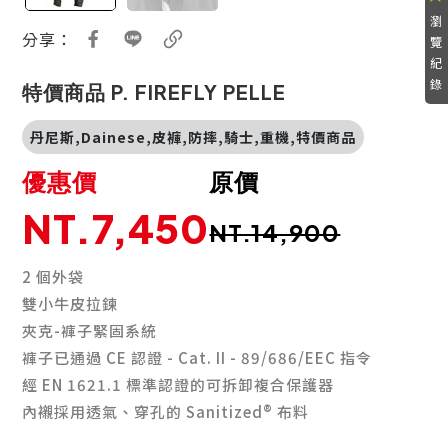
瀏
分享：
覽
紀
錄
特價商品 P. FIREFLY PELLE
丹尼斯,Dainese,皮褲,防摔,騎士,重機,特價商品
優惠價
原價
NT.7,450
NT.14,900
2 個外袋
雙小牛皮拉鍊
夾克-褲子緊固系統
褲子已通過 CE 認證 - Cat. II - 89/686/EEC 指令
經 EN 1621.1 標準認證的可拆卸複合保護器
內襯採用透氣、穿孔的 Sanitized® 布料