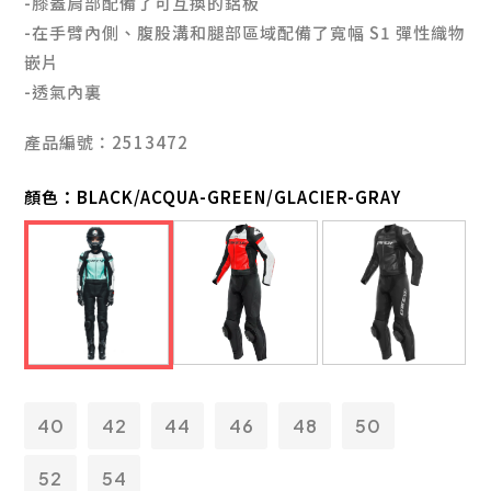
-膝蓋肩部配備了可互換的鋁板
-在手臂內側、腹股溝和腿部區域配備了寬幅
S1
彈性織物
嵌片
-透氣內裏
產品編號：2513472
顏色：
BLACK/ACQUA-GREEN/GLACIER-GRAY
40
42
44
46
48
50
52
54