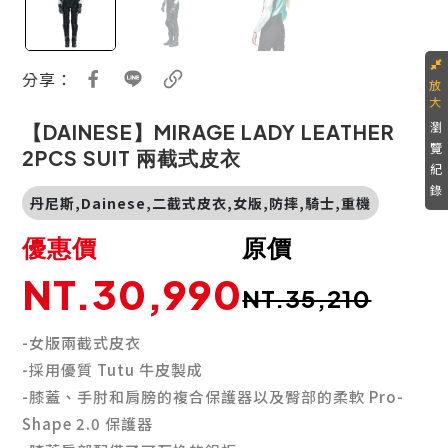
分享：
瀏
【DAINESE】MIRAGE LADY LEATHER
覽
2PCS SUIT 兩截式皮衣
紀
錄
丹尼斯,Dainese,二截式皮衣,女版,防摔,騎士,重機
優惠價
原價
NT.30,990
NT.35,210
-女版兩截式皮衣
-採用優質
Tutu
牛皮製成
-膝蓋、手肘和肩膀的複合保護器以及臀部的柔軟
Pro-
Shape 2.0
保護器