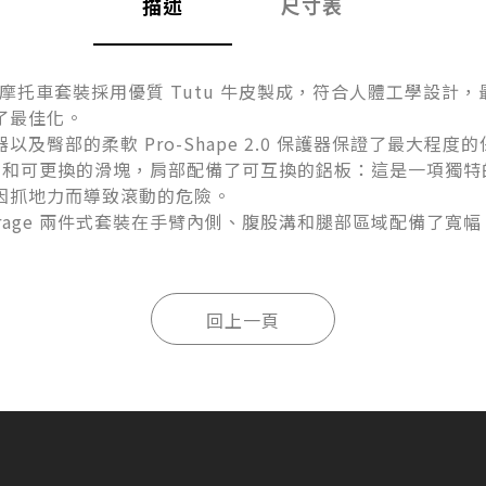
描述
尺寸表
E 兩件式摩托車套裝採用優質 Tutu 牛皮製成，符合人體工學
了最佳化。
及臀部的柔軟 Pro-Shape 2.0 保護器保證了最大程度
拆卸和可更換的滑塊，肩部配備了可互換的鋁板：這是一項獨特的D
因抓地力而導致滾動的危險。
rage 兩件式套裝在手臂內側、腹股溝和腿部區域配備了寬幅 