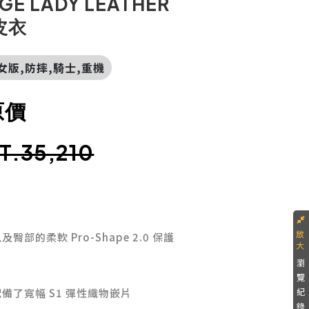
GE LADY LEATHER
式皮衣
,女版,防摔,騎士,重機
原價
T.35,210
以及臀部的柔軟
Pro-Shape 2.0
保護
瀏
覽
配備了寬幅
S1
彈性織物嵌片
紀
錄