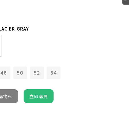
LACIER-GRAY
48
50
52
54