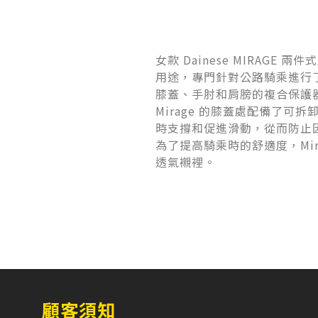
女款 Dainese MIRAG
用途，專門針對公路騎乘進行
膝蓋、手肘和肩膀的複合保護器以
Mirage 的膝蓋處配備了可
時支撐和促進滑動，從而防止
為了提高騎乘時的舒適度，Mi
透氣襯裡。
顧客須知