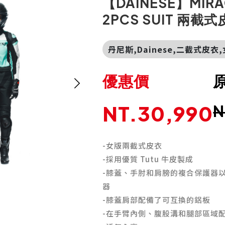
【DAINESE】MIRA
2PCS SUIT 兩截
丹尼斯,Dainese,二截式皮衣
優惠價
NT.30,990
N
-女版兩截式皮衣
-採用優質
Tutu
牛皮製成
-膝蓋、手肘和肩膀的複合保護器
器
-膝蓋肩部配備了可互換的鋁板
-在手臂內側、腹股溝和腿部區域