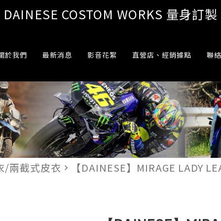
DAINESE COSTOM WORKS 量身訂製
關於我們
最新消息
影音花絮
直營店、經銷據點
聯
衣/兩截式皮衣
【DAINESE】MIRAGE LADY L
navigate_next