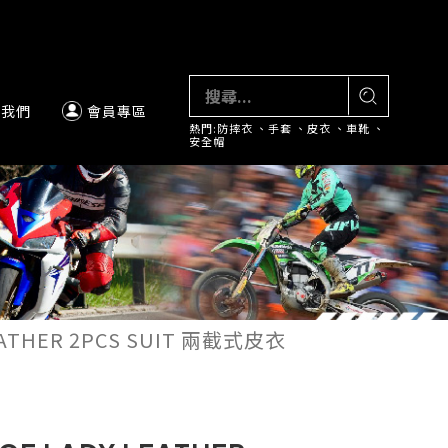
絡我們
會員專區
熱門:
防摔衣
、
手套
、
皮衣
、
車靴
、
安全帽
EATHER 2PCS SUIT 兩截式皮衣