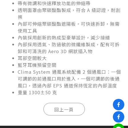
帶有微調和快速釋放功能的伸縮帶
透明面罩由聚碳酸酯製成，符合 A 級認證，耐刮
擦
內部可伸縮聚碳酸酯遮陽板，可快速拆卸，無需
使用工具
內裝採用創新的熱成型豪華設計，減少接縫
內部採用透氣、防過敏的微纖維製成，配有可拆
卸和可清洗的 Aero 3D 網狀插入物
耳部空間較大
藍牙耳機預留空間
Clima System 通風系統配備 2 個通風口：一個
可調節的前通風口用於進入，一個可調節的後通
風口，透過內部 EPS 通道保持恆定的內部溫度
重量 1300±50 克