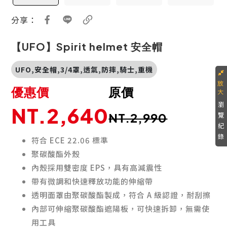
分享：
【UFO】Spirit helmet 安全帽
UFO,安全帽,3/4罩,透氣,防摔,騎士,重機
優惠價
原價
瀏
NT.2,640
NT.2,990
覽
紀
錄
符合 ECE 22.06 標準
聚碳酸酯外殼
內殼採用雙密度 EPS，具有高減震性
帶有微調和快速釋放功能的伸縮帶
透明面罩由聚碳酸酯製成，符合 A 級認證，耐刮擦
內部可伸縮聚碳酸酯遮陽板，可快速拆卸，無需使
用工具