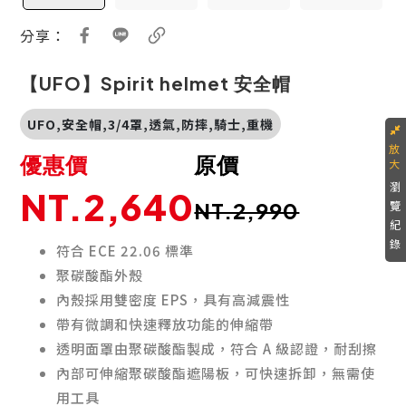
分享：
【UFO】Spirit helmet 安全帽
UFO,安全帽,3/4罩,透氣,防摔,騎士,重機
優惠價
原價
瀏
NT.2,640
NT.2,990
覽
紀
錄
符合 ECE 22.06 標準
聚碳酸酯外殼
內殼採用雙密度 EPS，具有高減震性
帶有微調和快速釋放功能的伸縮帶
透明面罩由聚碳酸酯製成，符合 A 級認證，耐刮擦
內部可伸縮聚碳酸酯遮陽板，可快速拆卸，無需使
用工具