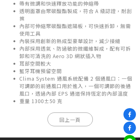
帶有微調和快速釋放功能的伸縮帶
透明面罩由聚碳酸酯製成，符合 A 級認證，耐刮
擦
內部可伸縮聚碳酸酯遮陽板，可快速拆卸，無需
使用工具
內裝採用創新的熱成型豪華設計，減少接縫
內部採用透氣、防過敏的微纖維製成，配有可拆
卸和可清洗的 Aero 3D 網狀插入物
耳部空間較大
藍牙耳機預留空間
Clima System 通風系統配備 2 個通風口：一個
可調節的前通風口用於進入，一個可調節的後通
風口，透過內部 EPS 通道保持恆定的內部溫度
重量 1300±50 克