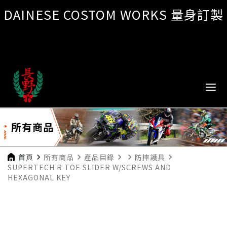
DAINESE COSTOM WORKS 量身訂製
所有商品
首頁
navigate_next
所有商品
navigate_next
產品目錄
navigate_next
navigate_next
防摔護具
navigate_next
SUPERTECH R TOE SLIDER W/SCREWS AND
HEXAGONAL KEY