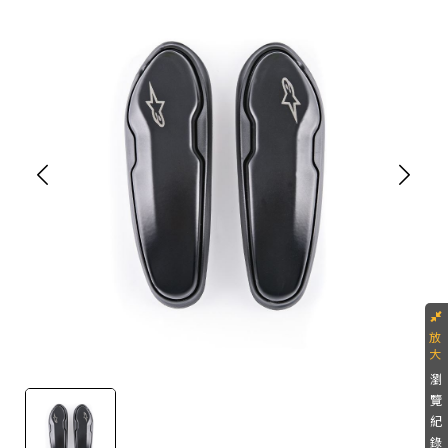
瀏
覽
紀
錄