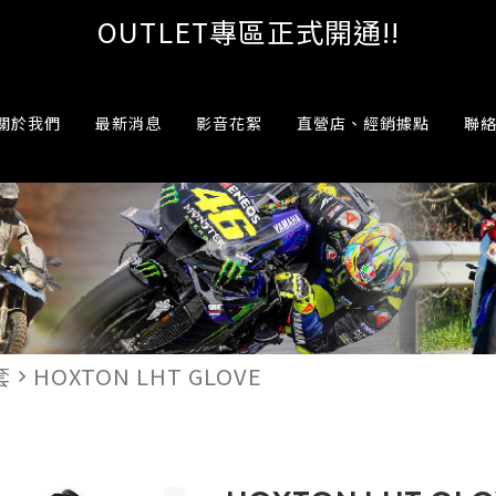
OUTLET專區正式開通!!
關於我們
最新消息
影音花絮
直營店、經銷據點
聯
套
HOXTON LHT GLOVE
navigate_next