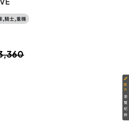
OVE
防摔,騎士,重機
價
3,360
瀏
覽
紀
錄