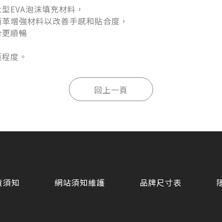
大型EVA泡沫填充材料，
面革增強材料以改善手感和貼合度，
合更順暢
護程度。
貨須知
網站須知維護
品牌尺寸表