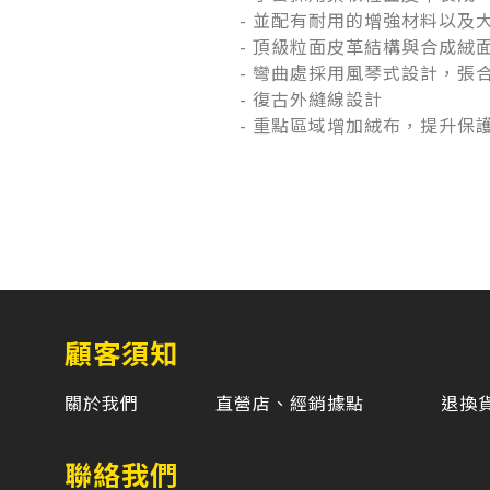
- 並配有耐用的增強材料以及
- 頂級粒面皮革結構與合成絨
- 彎曲處採用風琴式設計，張
- 復古外縫線設計
- 重點區域增加絨布，提升保
顧客須知
關於我們
直營店、經銷據點
退換
聯絡我們