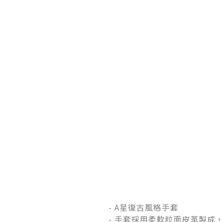
- A星復古風格手套
- 手套採用柔軟粒面皮革製成