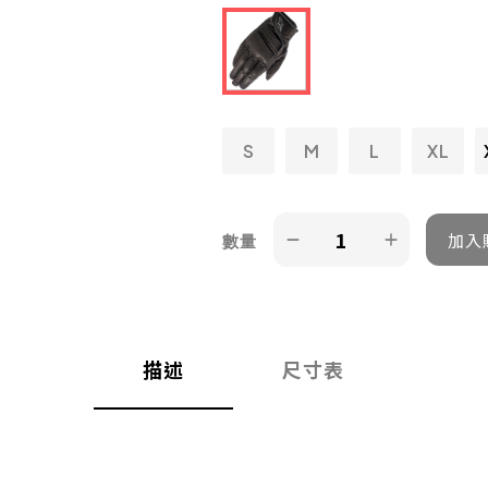
S
M
L
XL
數量
描述
尺寸表
，