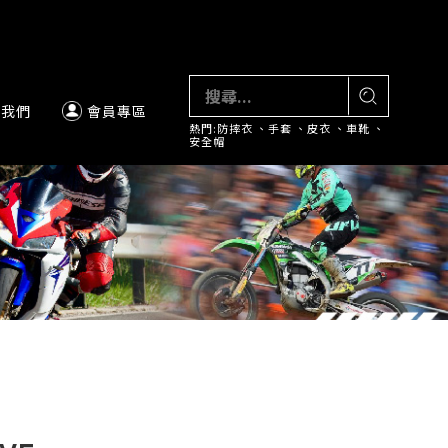
絡我們
會員專區
熱門:
防摔衣
、
手套
、
皮衣
、
車靴
、
安全帽