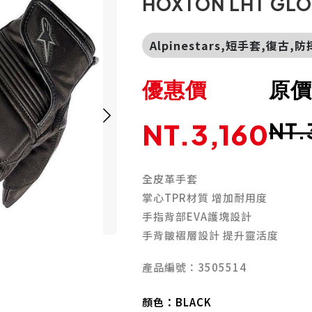
HOXTON LHT GL
Alpinestars,短手套,復古,
優惠價
原
NT.3,160
NT.
全皮革手套
掌心TPR材質 增加耐用度
手指背部EVA護塊設計
手背皺褶層設計 提升靈活度
產品編號：3505514
顏色：
BLACK