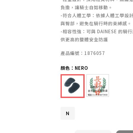
負擔，讓騎士自如移動。
-符合人體工學：依據人體工學設
與臀部，避免在騎行時的束縛感。
-相容性強：可與 DAINESE 
供更高的整體安全防護
產品編號：1876057
顏色：
NERO
N