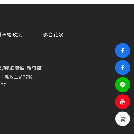
隱私權政策
影音花絮
/賽道裝備-新竹店
市縣政三街77號
377