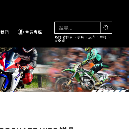
絡我們
會員專區
熱門:
防摔衣
、
手套
、
皮衣
、
車靴
、
安全帽