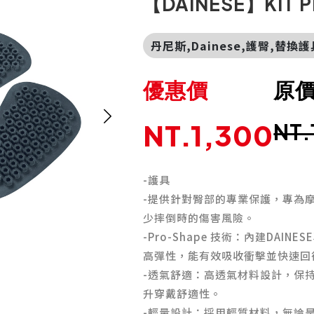
【DAINESE】KIT 
丹尼斯,Dainese,護臀,替換
優惠價
原
NT.1,300
NT.
-護具
-提供針對臀部的專業保護，專為
少摔倒時的傷害風險。
-Pro-Shape 技術：內建DAIN
高彈性，能有效吸收衝擊並快速回
-透氣舒適：高透氣材料設計，保
升穿戴舒適性。
-輕量設計：採用輕質材料，無論