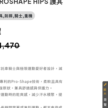
PROSHAPE HIPS 護具
護具,防摔,騎士,重機
價
1,470
摩託車騎士與極限運動愛好者設計，減
ESE專利的Pro-Shape技術，柔軟且具有
復原狀，兼具舒適感與保護力。
持運動時的乾爽感，減少汗水積聚，提
瀏
覽
是長時間穿著或激烈運動，都不會造成