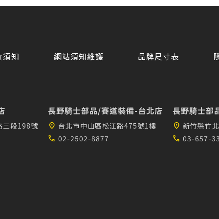
貨須知
網站須知維護
品牌尺寸表
店
長野騎士部品/賽道裝備-台北店
長野騎士部品
三段198號
location_on
台北市中山區松江路475號1樓
location_on
新竹縣竹北
call
02-2502-8877
call
03-657-3