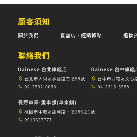
顧客須知
關於我們
直營店、經銷據點
退換
聯絡我們
Dainese 台北旗艦店
Dainese 台中旗艦
location_on
台北市大同區承德路三段58號
location_on
台中市西屯區文心路
call
02-2592-0088
call
04-2315-5588
長野車業-重車部(阜東釧)
location_on
桃園市中壢區龍岡路一段186之1號
call
0910637777