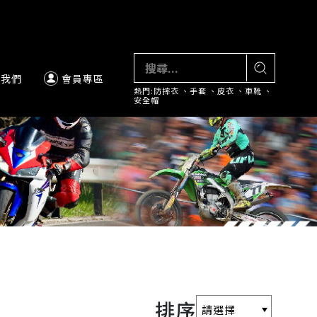
絡我們
會員專區
熱門:
防摔衣
、
手套
、
皮衣
、
車靴
、
安全帽
排序