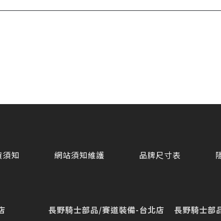
貨須知
網站須知維護
品牌尺寸表
店
長野騎士部品/賽道裝備-台北店
長野騎士部品