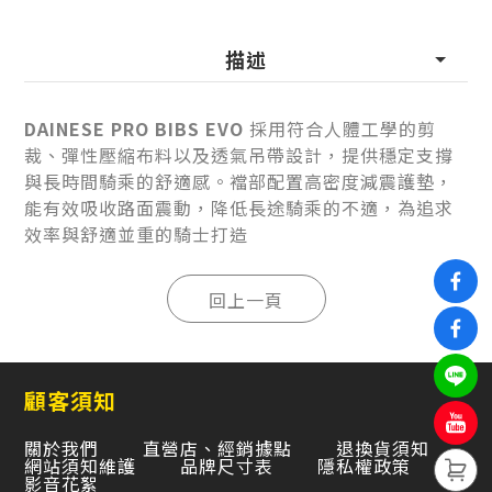
描述
DAINESE PRO BIBS EVO
採用符合人體工學的剪
裁、彈性壓縮布料以及透氣吊帶設計，提供穩定支撐
與長時間騎乘的舒適感。襠部配置高密度減震護墊，
能有效吸收路面震動，降低長途騎乘的不適，為追求
效率與舒適並重的騎士打造
顧客須知
關於我們
直營店、經銷據點
退換貨須知
網站須知維護
品牌尺寸表
隱私權政策
影音花絮