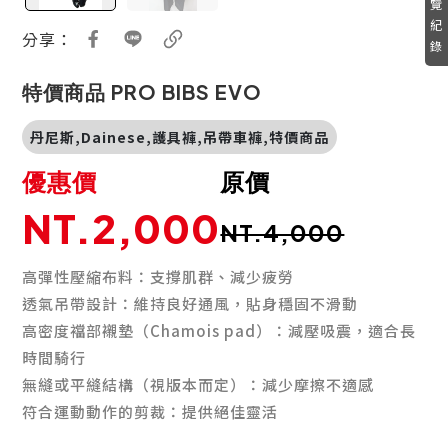
覽
紀
分享：
錄
特價商品 PRO BIBS EVO
丹尼斯,Dainese,護具褲,吊帶車褲,特價商品
優惠價
原價
NT.2,000
NT.4,000
高彈性壓縮布料：支撐肌群、減少疲勞
透氣吊帶設計：維持良好通風，貼身穩固不滑動
高密度襠部襯墊（Chamois pad）：減壓吸震，適合長
時間騎行
無縫或平縫結構（視版本而定）：減少摩擦不適感
符合運動動作的剪裁：提供絕佳靈活