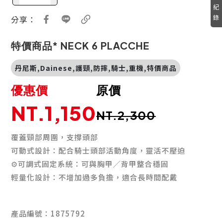
紀
錄
分享：
特價商品* NECK 6 PLACCHE
丹尼斯,Dainese,護頸,防摔,騎士,重機,特價商品
優惠價
原價
NT.1,150
NT.2,300
覆蓋頸部周圍，支撐頭部
可動式設計：配合騎士頭部活動角度，靈活不壓迫
⚙可調式固定系統：可與胸甲／背甲整合穩固
輕量化設計：不增加過多負擔，適合長時間配戴
產品編號：1875792