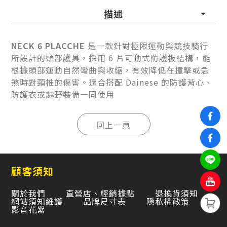
描述
NECK 6 PLACCHE
是一款針對極限運動與競技騎行
所設計的頸部護具，採用 6 片可動式防護板結構，能
根據頭部運動自然彎曲與收縮，有效降低在撞擊或急
煞時對頸椎的傷害。適合搭配 Dainese 的防護背心、
防護衣或越野裝備一同使用
顧客須知
關於我們
直營店、經銷據點
退換貨須知
網站須知維護
品牌尺寸表
隱私權政策
影音花絮