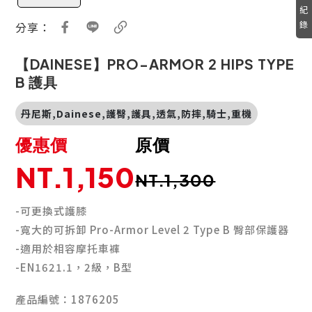
紀
錄
分享：
【DAINESE】PRO-ARMOR 2 HIPS TYPE
B 護具
丹尼斯,Dainese,護臀,護具,透氣,防摔,騎士,重機
優惠價
原價
NT.1,150
NT.1,300
-可更換式護膝
-寬大的可拆卸 Pro-Armor Level 2 Type B 臀部保護器
-適用於相容摩托車褲
-EN1621.1，2級，B型
產品編號：1876205