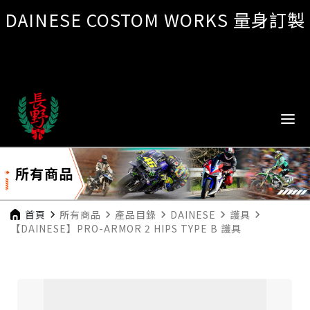
DAINESE COSTOM WORKS 量身訂製
所有商品
首頁
navigate_next
所有商品
navigate_next
產品目錄
navigate_next
DAINESE
navigate_next
護具
navigate_next
【DAINESE】PRO-ARMOR 2 HIPS TYPE B 護具