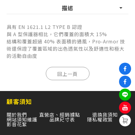
描述
具有 EN 1621.1 L2 TYPE B 認證
與 A 型保護器相比，它們覆蓋的面積大 15%
結構和覆蓋超過 40% 表面積的通風，Pro-Armor 技
術還保證了覆蓋區域的出色透氣性以及舒適性和極大
的活動自由度
顧客須知
關於我們
直營店、經銷據點
退換貨須知
網站須知維護
品牌尺寸表
隱私權政策
影音花絮