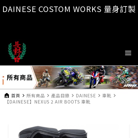
DAINESE COSTOM WORKS 量身訂製
所有商品
首頁
navigate_next
所有商品
navigate_next
產品目錄
navigate_next
DAINESE
navigate_next
車靴
navigate_next
【DAINESE】NEXUS 2 AIR BOOTS 車靴