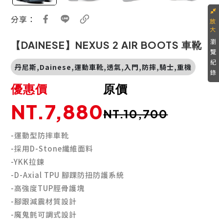
分享：
瀏
【DAINESE】NEXUS 2 AIR BOOTS 車靴
覽
紀
丹尼斯,Dainese,運動車靴,透氣,入門,防摔,騎士,重機
錄
優惠價
原價
NT.7,880
NT.10,700
-運動型防摔車靴
-採用D-Stone纖維面料
-YKK拉鍊
-D-Axial TPU 腳踝防扭防護系統
-高強度TUP脛骨護塊
-腳跟減震材質設計
-魔鬼氈可調式設計