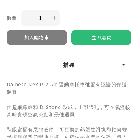
數量
描述
Dainese Nexus 2 Air
運動摩托車靴配有認證的保護
裝置
D-Stone
由超細纖維和
製成，上部帶孔，可在氣溫較
高時實現空氣流動和最佳通風
鞋跟處配有尼龍嵌件、可更換的熱塑性滑塊和軸向變
形控制踝關節彎曲系統，可確保高水準的保護、最大