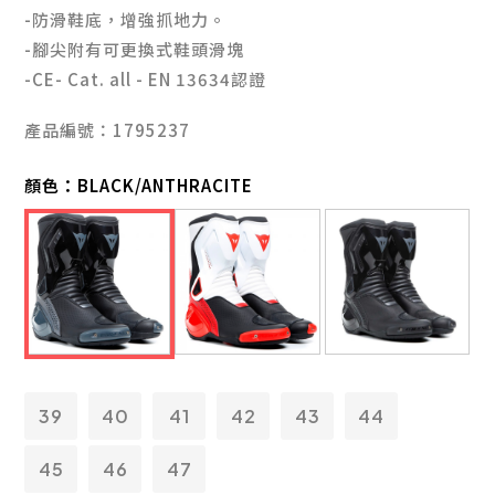
-防滑鞋底，增強抓地力。
-腳尖附有可更換式鞋頭滑塊
-CE- Cat. all - EN 13634認證
產品編號：1795237
顏色：
BLACK/ANTHRACITE
39
40
41
42
43
44
45
46
47