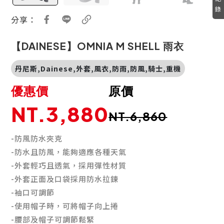
錄
分享：
【DAINESE】OMNIA M SHELL 雨衣
丹尼斯,Dainese,外套,風衣,防雨,防風,騎士,重機
優惠價
原價
NT.3,880
NT.6,860
-防風防水夾克
-防水且防風，能夠適應各種天氣
-外套輕巧且透氣，採用彈性材質
-外套正面及口袋採用防水拉鍊
-袖口可調節
-使用帽子時，可將帽子向上捲
-腰部及帽子可調節鬆緊