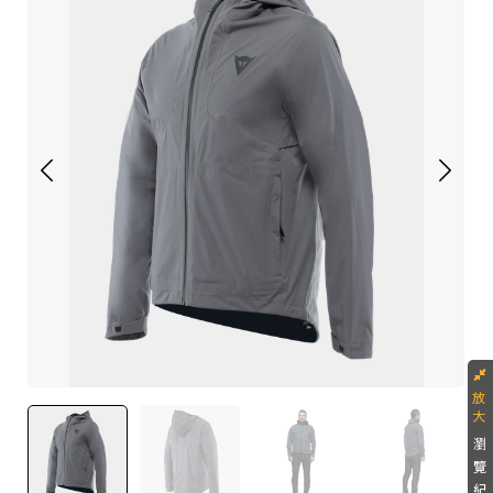
瀏
覽
紀