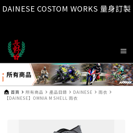
DAINESE COSTOM WORKS 量身訂製
所有商品
首頁
navigate_next
所有商品
navigate_next
產品目錄
navigate_next
DAINESE
navigate_next
雨衣
navigate_next
【DAINESE】OMNIA M SHELL 雨衣