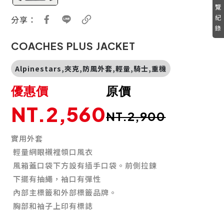
覽
紀
分享：
錄
COACHES PLUS JACKET
Alpinestars,夾克,防風外套,輕量,騎士,重機
優惠價
原價
NT.2,560
NT.2,900
實用外套
輕量網眼襯裡領口風衣
風箱蓋口袋下方設有插手口袋。前側拉鍊
下擺有抽繩，袖口有彈性
內部主標籤和外部標籤品牌。
胸部和袖子上印有標誌