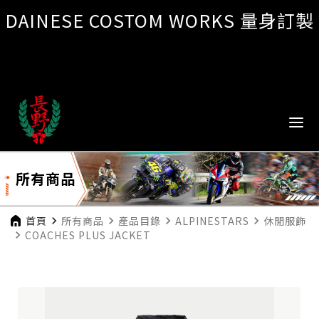
DAINESE COSTOM WORKS 量身訂製
所有商品
首頁
navigate_next
所有商品
navigate_next
產品目錄
navigate_next
ALPINESTARS
navigate_next
休閒服飾
navigate_next
COACHES PLUS JACKET