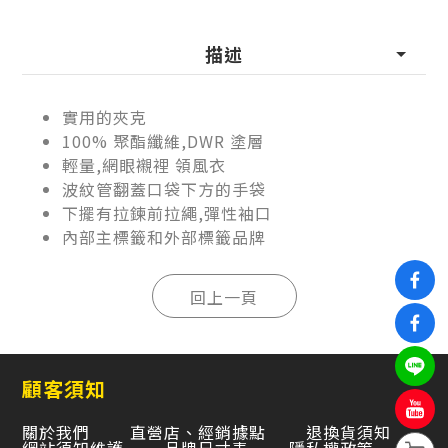
描述
實用的夾克
100% 聚酯纖維,DWR 塗層
輕量,網眼襯裡 領風衣
波紋管翻蓋口袋下方的手袋
下擺有拉鍊前拉繩,彈性袖口
內部主標籤和外部標籤品牌
顧客須知
關於我們
直營店、經銷據點
退換貨須知
網站須知維護
品牌尺寸表
隱私權政策