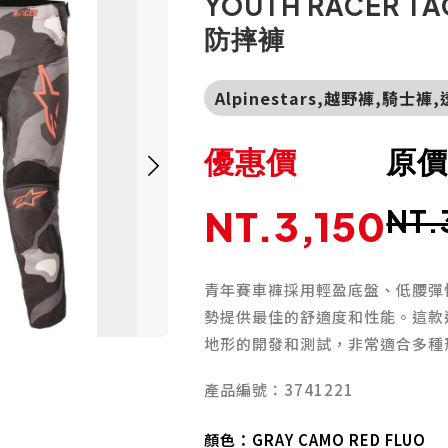
YOUTH RACER TA
防摔褲
Alpinestars,越野褲,騎士
優惠價
原
NT.3,150
NT.
青年賽車褲採用輕盈底盤、低腰彈
勢提供最佳的舒適度和性能。這款
地形的開發和測試，非常適合多種
產品編號：3741221
顏色：
GRAY CAMO RED FLUO