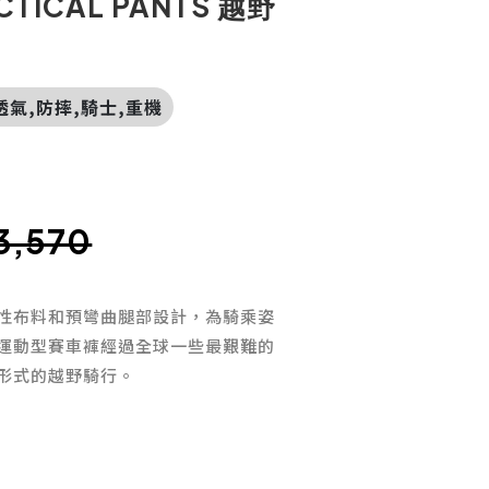
CTICAL PANTS 越野
褲,透氣,防摔,騎士,重機
價
3,570
性布料和預彎曲腿部設計，為騎乘姿
運動型賽車褲經過全球一些最艱難的
形式的越野騎行。