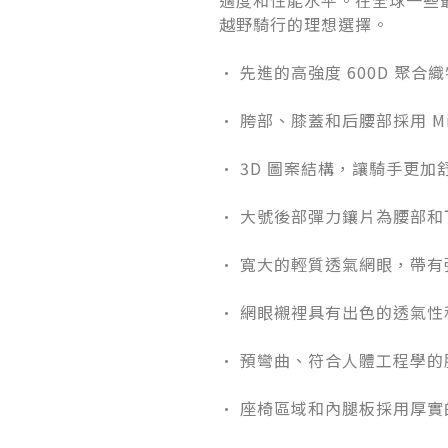
適度和性能水平。在全球一些最艱難
越野騎行的理想選擇。
• 先進的高強度 600D 聚
• 胯部、膝蓋和后腰部採用 Mi
• 3D 圖案結構，讓騎手更加
• 大號後部彈力鑲片為腰部
• 寬大的輕質透氣網眼，帶
• 網眼襯裡具有出色的透氣性
• 預彎曲、符合人體工程學
• 座椅區域和內腿板採用厚