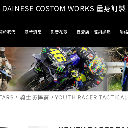
DAINESE COSTOM WORKS 量身訂製
關於我們
最新消息
影音花絮
直營店、經銷據點
聯
TARS
騎士防摔褲
YOUTH RACER TACTIC
navigate_next
navigate_next