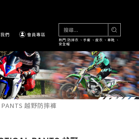
絡我們
會員專區
熱門:
防摔衣
、
手套
、
皮衣
、
車靴
、
安全帽
AL PANTS 越野防摔褲