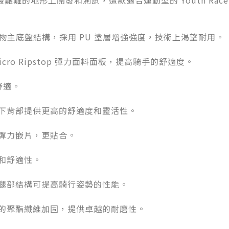
的地形上開發和測試，這款適合運動型的 Youth Racer Tac
合織物主底盤結構，採用 PU 塗層增強強度，技術上渴望耐用。
cro Ripstop 彈力面料面板，提高騎手的舒適度。
舒適。
和下背部提供更高的舒適度和靈活性。
有彈力嵌片，更貼合。
和舒適性。
的腿部結構可提高騎行姿勢的性能。
實的聚酯纖維加固，提供卓越的耐磨性。