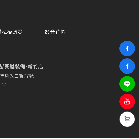
隱私權政策
影音花絮
/賽道裝備-新竹店
市縣政三街77號
377