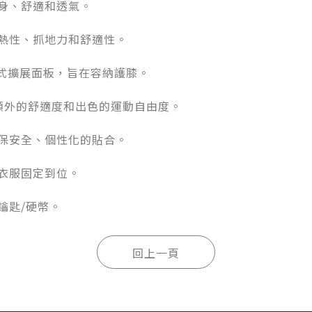
合身、舒適和透氣。
耐熱性、抓地力和舒適性。
隱藏式擴展面板，旨在容納護膝。
供額外的舒適度和出色的運動自由度。
確保安全、個性化的貼合。
將衣服固定到位。
鑰匙/硬幣。