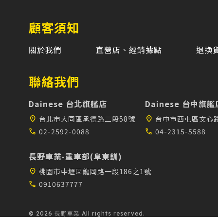
顧客須知
關於我們
直營店、經銷據點
退換
聯絡我們
Dainese 台北旗艦店
Dainese 台中旗艦
location_on
台北市大同區承德路三段58號
location_on
台中市西屯區文心路
call
02-2592-0088
call
04-2315-5588
長野車業-重車部(阜東釧)
location_on
桃園市中壢區龍岡路一段186之1號
call
0910637777
© 2026 長野車業 All rights reserved.