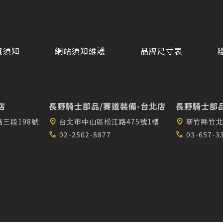
貨須知
網站須知維護
品牌尺寸表
店
長野騎士部品/賽道裝備-台北店
長野騎士部品
三段198號
location_on
台北市中山區松江路475號1樓
location_on
新竹縣竹北
call
02-2502-8877
call
03-657-3