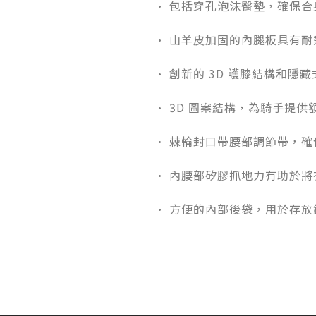
• 包括穿孔泡沫臀墊，確保
• 山羊皮加固的內腿板具有
• 創新的 3D 護膝結構和
• 3D 圖案結構，為騎手提
• 棘輪封口帶腰部調節帶，
• 內腰部矽膠抓地力有助於
• 方便的內部後袋，用於存放