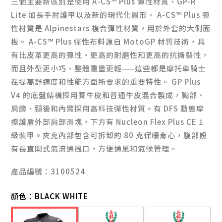
三個主要新區別是使用 A-CS™ Plus 彈性材質、GP-R
Lite 加長手肘護甲以及新的現代化圖形。 A-CS™ Plus 彈
性材質是 Alpinestars 複合彈性材質，用於外套的大側面
板。 A-CS™ Plus 彈性布料源自 MotoGP 材質技術，具
有比皮革更高的彈性、更高的耐磨性和更高的抗撕裂性，
而且外型更小巧、整體重量更輕——這些都是摩托車騎士
在提高舒適度和性能方面所要求的重要特性。 GP Plus
V4 的底盤結構採用賽牛皮和普通牛皮混合製成，胸部、
肩膀、頸後和內臂採用高科技彈性材質。有 DFS 動態摩
擦護盾外部肩部滑塊，下方有 Nucleon Flex Plus CE 1
級裝甲。夾克內部包含可拆卸的 80 克保暖背心，腹部設
有長直開式氣流通風口，方便通風和氣候管理。
產品編號：3100524
顏色：
BLACK WHITE