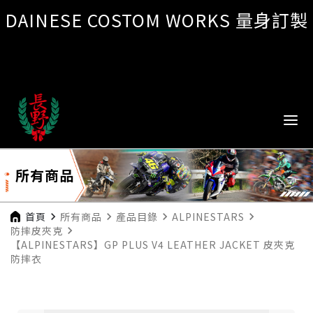
DAINESE COSTOM WORKS 量身訂製
所有商品
首頁
navigate_next
所有商品
navigate_next
產品目錄
navigate_next
ALPINESTARS
navigate_next
防摔皮夾克
navigate_next
【ALPINESTARS】GP PLUS V4 LEATHER JACKET 皮夾克
防摔衣