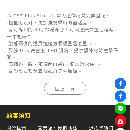
-A-CS™ Plus Stretch 彈力拉伸材質完美搭配。
-輕量化設計，更加強騎乘時的靈活度。
-有可拆卸的 80g 保暖背心，可因應天氣靈活增減，
一件抵兩件。
-腹部兩側的通風拉鏈方便調整透氣量。
-肩膀 DFS 高密度 TPU 滑塊、提供額外的防撞擊保
護。
-兩個外口袋、兩個內口袋(一個為防水袋)。
-前胸後背及氣囊背心可另外加購。
顧客須知
關於我們
直營店、經銷據點
退換貨須知