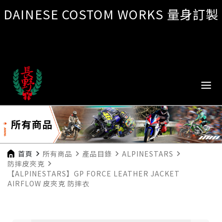
DAINESE COSTOM WORKS 量身訂製
所有商品
首頁
navigate_next
所有商品
navigate_next
產品目錄
navigate_next
ALPINESTARS
navigate_next
防摔皮夾克
navigate_next
【ALPINESTARS】GP FORCE LEATHER JACKET
AIRFLOW 皮夾克 防摔衣