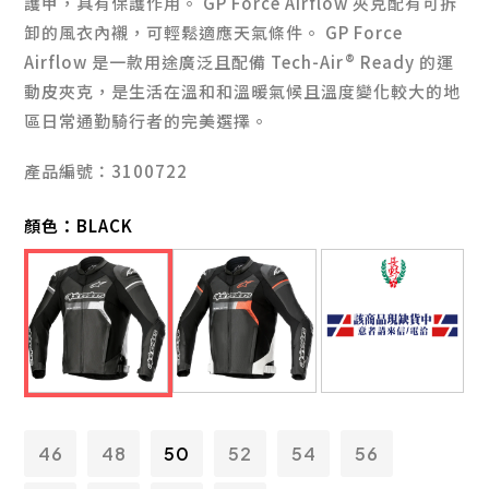
護甲，具有保護作用。 GP Force Airflow 夾克配有可拆
卸的風衣內襯，可輕鬆適應天氣條件。 GP Force
Airflow 是一款用途廣泛且配備 Tech-Air® Ready 的運
動皮夾克，是生活在溫和和溫暖氣候且溫度變化較大的地
區日常通勤騎行者的完美選擇。
產品編號：3100722
顏色：
BLACK
46
48
50
52
54
56