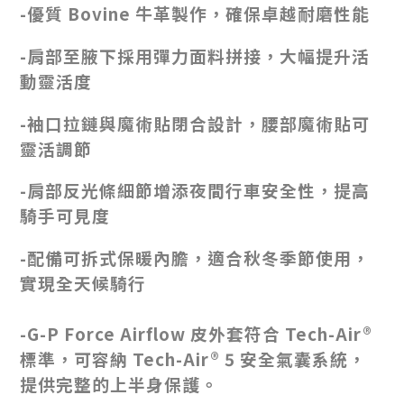
-優質 Bovine 牛革製作，確保卓越耐磨性能
-肩部至腋下採用彈力面料拼接，大幅提升活
動靈活度
-袖口拉鏈與魔術貼閉合設計，腰部魔術貼可
靈活調節
-肩部反光條細節增添夜間行車安全性，提高
騎手可見度
-配備可拆式保暖內膽，適合秋冬季節使用，
實現全天候騎行
-G-P Force Airflow 皮外套符合 Tech-Air®
標準，可容納 Tech-Air® 5 安全氣囊系統，
提供完整的上半身保護。