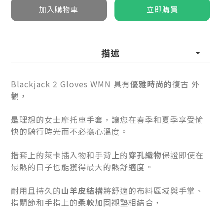
描述
Blackjack 2 Gloves WMN 具有
優雅時尚的
復古
外
觀
，
是
理想的女士摩托車手套，讓您在春季和夏季享受愉
快的騎行時光而不必擔心溫度。
指套上的萊卡插入物和手背
上
的
穿孔織物
保證即使在
最熱的日子也能獲得最大的熱舒適度。
耐用且持久的
山羊皮結構
將舒適的布料區域與手掌、
指關節和手指上的
柔軟
加固襯墊相結合，