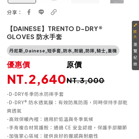
分享：
【DAINESE】TRENTO D-DRY®
GLOVES 防水手套
瀏
丹尼斯,Dainese,短手套,防水,耐磨,防摔,騎士,重機
覽
紀
優惠價
原價
錄
NT.2,640
NT.3,000
-D-DRY冬季防水防摔手套
-D-DRY® 防水透氣膜：有效防風防雨，同時保持手部乾
爽透氣
-高效保暖內裡：適用於低溫與冬季氣候
-手背複合材質護殼：通過 CE 安全認證，保護手部關節
-加強掌心區域：提供良好的握感與耐磨性