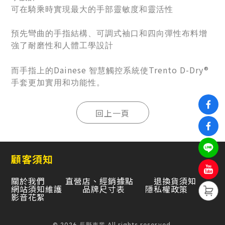
可在騎乘時實現最大的手部靈敏度和靈活性
預先彎曲的手指結構、可調式袖口和四向彈性布料增
強了耐磨性和人體工學設計
Dainese
Trento D-Dry®
而手指上的
智慧觸控系統使
手套更加實用和功能性。
顧客須知
關於我們
直營店、經銷據點
退換貨須知
網站須知維護
品牌尺寸表
隱私權政策
影音花絮
© 2026 長野車業 All rights reserved.