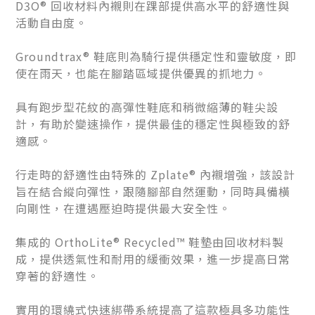
D3O® 回收材料內襯則在踝部提供高水平的舒適性與
活動自由度。
Groundtrax® 鞋底則為騎行提供穩定性和靈敏度，即
使在雨天，也能在腳踏區域提供優異的抓地力。
具有跑步型花紋的高彈性鞋底和稍微縮薄的鞋尖設
計，有助於變速操作，提供最佳的穩定性與極致的舒
適感。
行走時的舒適性由特殊的 Zplate® 內襯增強，該設計
旨在結合縱向彈性，跟隨腳部自然運動，同時具備橫
向剛性，在遭遇壓迫時提供最大安全性。
集成的 OrthoLite® Recycled™ 鞋墊由回收材料製
成，提供透氣性和耐用的緩衝效果，進一步提高日常
穿著的舒適性。
實用的環繞式快速綁帶系統提高了這款極具多功能性