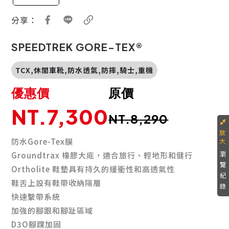
分享：
SPEEDTREK GORE-TEX®
TCX,休閒車靴,防水透氣,防摔,騎士,重機
優惠價
原價
NT.7,300
NT.8,290
防水Gore-Tex膜
瀏
Groundtrax 橡膠大底，適合旅行、輕地形和健行
覽
Ortholite 鞋墊具有持久的緩衝性和高透氣性
紀
鞋舌上設有鞋帶收納隔層
錄
快速繫帶系統
加強的腳跟和腳趾區域
D3O腳踝加固