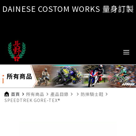
DAINESE COSTOM WORKS 量身訂製
所有商品
首頁
navigate_next
所有商品
navigate_next
產品目錄
navigate_next
navigate_next
防摔騎士鞋
navigate_next
SPEEDTREK GORE-TEX®