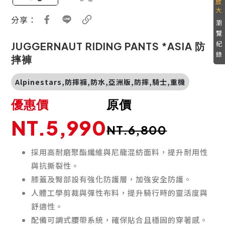
分享：
瀏
覽
紀
JUGGERNAUT RIDING PANTS *ASIA 防
錄
摔褲
Alpinestars,防摔褲,防水,亞洲版,防摔,騎士,重機
優惠價
原價
NT.5,990
NT.6,800
採用高耐磨聚酯纖維與尼龍混紡面料，提升耐用性
與抗撕裂性。
膝蓋及臀部設有強化防護層，加強安全防護。
人體工學剪裁與彈性布料，提升騎行時的靈活度與
舒適性。
配備可調式腰帶系統，確保貼合且穩固的穿著感。