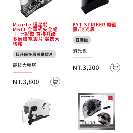
Mxnrte 邁星特
KYT STRIKER 霧面
M611 全罩式安全帽
黑/消光黑
｜ 七彩龍 直接升級
多層膜電鍍片 競技大
亞洲版
鴨尾
消光色
接升級多層膜電鍍片
競技大鴨尾
NT.3,200
NT.3,800