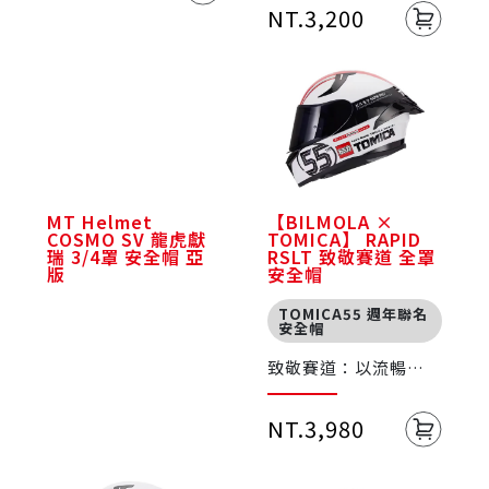
NT.3,200
MT Helmet
【BILMOLA ×
COSMO SV 龍虎獻
TOMICA】 RAPID
瑞 3/4罩 安全帽 亞
RSLT 致敬賽道 全罩
版
安全帽
TOMICA55 週年聯名
安全帽
致敬賽道：以流暢線
條與動感圖語傳達速
度與競技熱情
NT.3,980