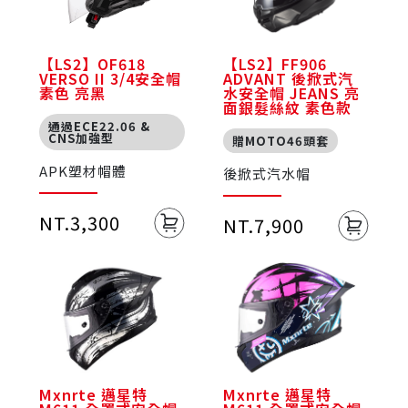
【LS2】OF618
【LS2】FF906
VERSO II 3/4安全帽
ADVANT 後掀式汽
素色 亮黑
水安全帽 JEANS 亮
面銀髮絲紋 素色款
通過ECE22.06 &
CNS加強型
贈MOTO46頭套
APK塑材帽體
後掀式汽水帽
NT.3,300
NT.7,900
Mxnrte 邁星特
Mxnrte 邁星特