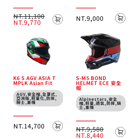
NT.11,100
NT.9,000
NT.9,770
K6 S AGV ASIA T
S-M5 BOND
MPLK Asian Fit
HELMET ECE 安全
帽
AGV,安全帽,全罩式,
亞洲版,輕量化,防摔,
Alpinestars,安全
騎士,重機
帽,輕量,透氣,防摔,騎
士,重機
NT.14,700
NT.9,580
NT.8,440