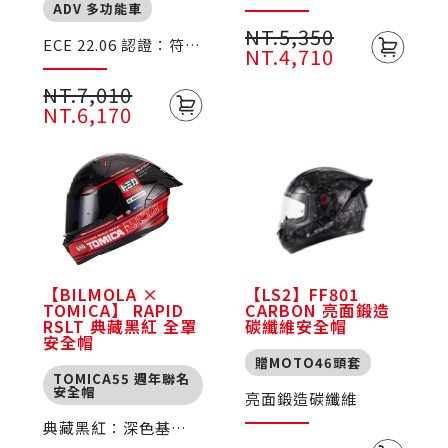
ADV 多功能車
NT.5,350
ECE 22.06 認證：符合
NT.4,710
最新歐洲安全標準
NT.7,010
NT.6,170
【BILMOLA ×
【LS2】FF801
TOMICA】 RAPID
CARBON 亮面鍛造
RSLT 典藏黑紅 全罩
碳纖維安全帽
安全帽
贈MOTO46頭套
TOMICA55 週年聯名
安全帽
亮面鍛造碳纖維
典藏黑紅：深色基底
強化視覺對比，象徵