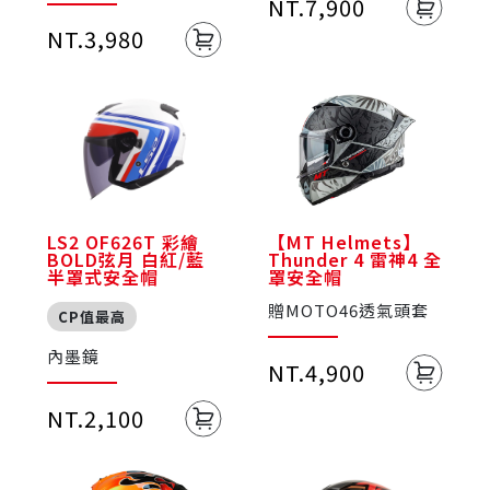
NT.7,900
賽道精神與經典收藏
價值
NT.3,980
LS2 OF626T 彩繪
【MT Helmets】
BOLD弦月 白紅/藍
Thunder 4 雷神4 全
半罩式安全帽
罩安全帽
贈MOTO46透氣頭套
CP值最高
內墨鏡
NT.4,900
NT.2,100