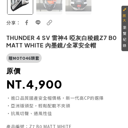
分享：
瀏
覽
THUNDER 4 SV 雷神4 啞灰白稜鏡Z7 B0
紀
MATT WHITE 內墨鏡/全罩安全帽
錄
贈MOTO46頭套
原價
NT.4,900
・進口品質國產安全帽價格，新一代高CP的選擇
・亞洲版頭型，輕鬆配載不夾頭
・抗風切聲、通風性佳
產品編號：Z7 B0 MATT WHITE