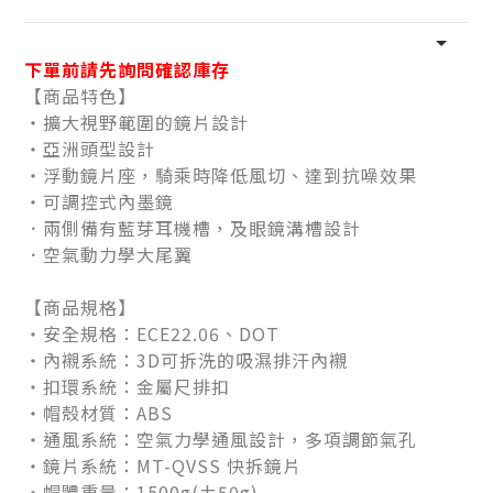
下單前請先詢問確認庫存
【商品特色】
・擴大視野範圍的鏡片設計
・亞洲頭型設計
・浮動鏡片座，騎乘時降低風切、達到抗噪效果
・可調控式內墨鏡
．兩側備有藍芽耳機槽，及眼鏡溝槽設計
．空氣動力學大尾翼
【商品規格】
・安全規格：ECE22.06、DOT
・內襯系統：3D可拆洗的吸濕排汗內襯
・扣環系統：金屬尺排扣
・帽殼材質：ABS
・通風系統：空氣力學通風設計，多項調節氣孔
・鏡片系統：MT-QVSS 快拆鏡片
・帽體重量：1500g(±50g)