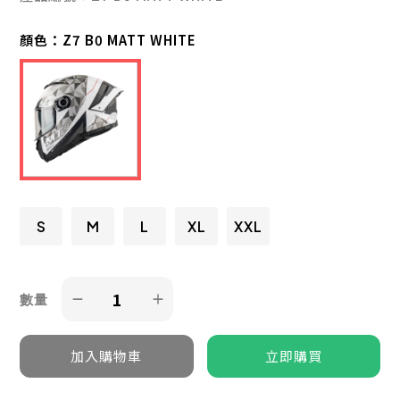
顏色：
Z7 B0 MATT WHITE
S
M
L
XL
XXL
數量