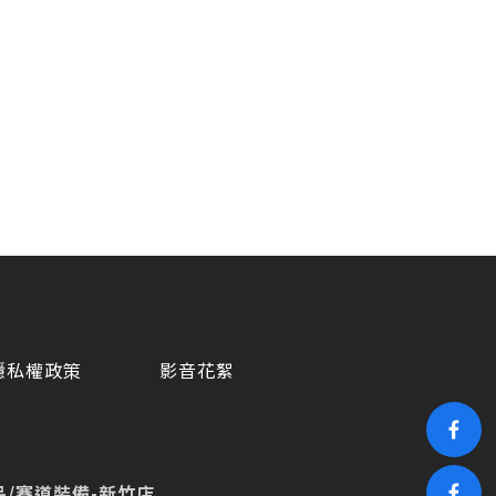
隱私權政策
影音花絮
/賽道裝備-新竹店