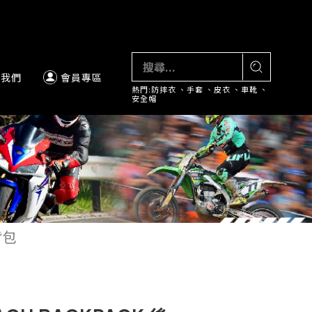
絡我們
會員專區
熱門:
防摔衣
、
手套
、
皮衣
、
車靴
、
安全帽
背包