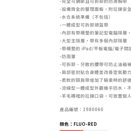
-完全可調節且可拆卸的防滑胸帶
-設備齊全的整理面板，附拉鍊安
-水合系統準備（不包括）
-一體成型可拆卸頭盔帶
-內部有帶襯墊的筆記型電腦隔層，
-大型主隔層，帶有多個內部隔層
-帶襯墊的 iPad/平板電腦/電子
-防雨罩
-可拆卸、分散的腰帶可防止油箱
-肩部密封貼合身體並改善空氣動
-柔軟的頸肩帶增加了騎乘時的舒
-流線型一體成型外觀幾乎防水，
-羊毛襯裡的拉鍊口袋，可放置個
產品編號：1980060
顏色：
FLUO-RED