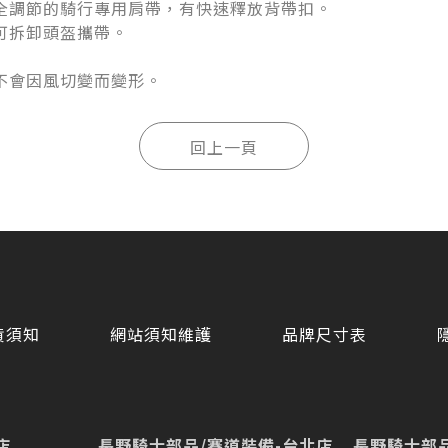
全調節的騎行專用肩帶，有快速釋放背帶扣。
可拆卸頭盔攜帶。
不會因風切變而變形。
貨須知
網站須知維護
品牌尺寸表
店
長野騎士部品/賽道裝備-台北店
長野騎士部品