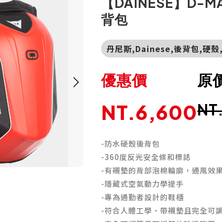
【DAINESE】D-MA
背包
丹尼斯,Dainese,後背包,硬
優惠價
原
NT.6,600
NT
-防水硬殼後背包
-360度反光安全條和標誌
-有襯墊的背部泡棉輪廓，通風效
-隱藏式空氣動力學提手
-專為通勤者設計的鞋櫃
-符合人體工學、帶襯墊且完全可