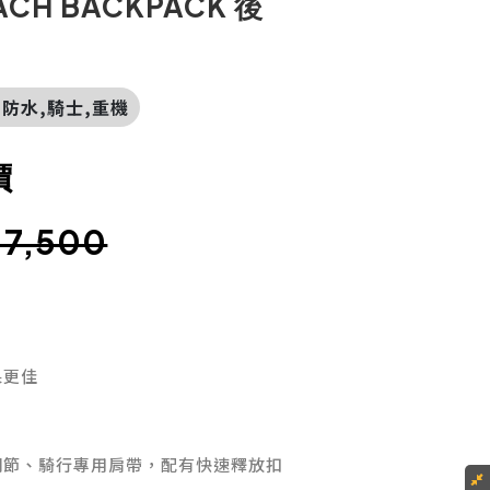
CH BACKPACK 後
殼,防水,騎士,重機
價
.7,500
果更佳
調節、騎行專用肩帶，配有快速釋放扣