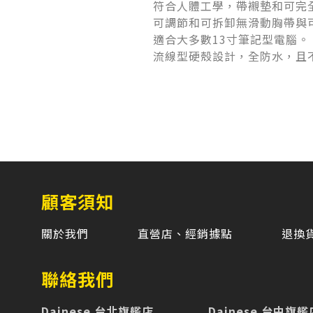
符合人體工學，帶襯墊和可完
可調節和可拆卸無滑動胸帶與
適合大多數13寸筆記型電腦。
流線型硬殼設計，全防水，且
顧客須知
關於我們
直營店、經銷據點
退換
聯絡我們
Dainese 台北旗艦店
Dainese 台中旗艦