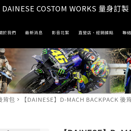
DAINESE COSTOM WORKS 量身訂製
關於我們
最新消息
影音花絮
直營店、經銷據點
聯
後背包
【DAINESE】D-MACH BACKPACK 後
navigate_next