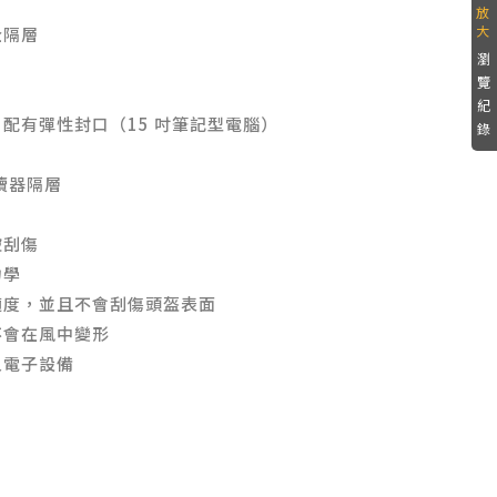
全隔層
瀏
覽
紀
配有彈性封口（15 吋筆記型電腦）
錄
閱讀器隔層
被刮傷
力學
適度，並且不會刮傷頭盔表面
不會在風中變形
人電子設備