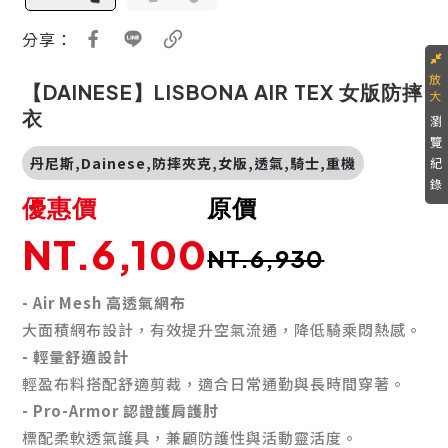
分享：
【DAINESE】LISBONA AIR TEX 女版防摔
衣
瀏
覽
丹尼斯,Dainese,防摔夾克,女版,透氣,騎士,重機
紀
錄
優惠價
原價
NT.6,100
NT.6,930
- Air Mesh 高透氣網布
大面積網布設計，有效提升空氣流通，降低騎乘悶熱感。
- 輕量舒適設計
輕盈布料搭配舒適剪裁，適合日常通勤與長時間穿著。
- Pro-Armor 認證護肩護肘
標配柔軟透氣護具，兼顧防護性與活動靈活度。