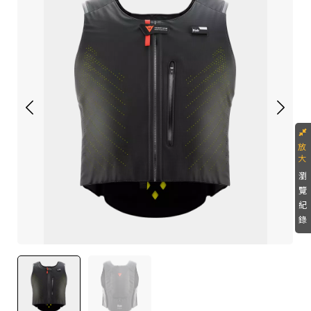
瀏
覽
紀
錄