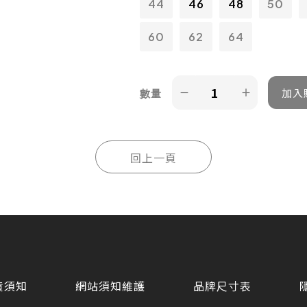
44
46
48
50
60
62
64
數量
貨須知
網站須知維護
品牌尺寸表