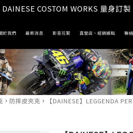
DAINESE COSTOM WORKS 量身訂製
關於我們
最新消息
影音花絮
直營店、經銷據點
聯
克
防摔皮夾克
【DAINESE】LEGGENDA PER
navigate_next
navigate_next