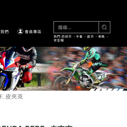
絡我們
會員專區
熱門:
防摔衣
、
手套
、
皮衣
、
車靴
、
安全帽
F. 皮夾克