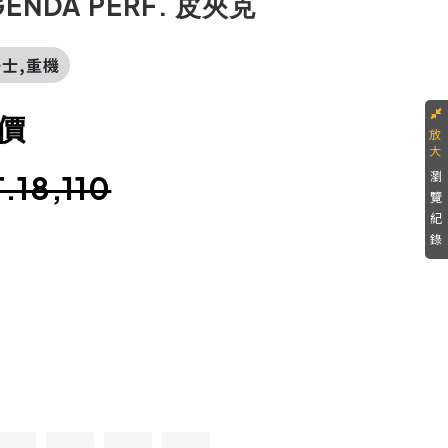
ENDA PERF. 皮夾克
騎士,重機
價
瀏
.18,110
覽
紀
錄