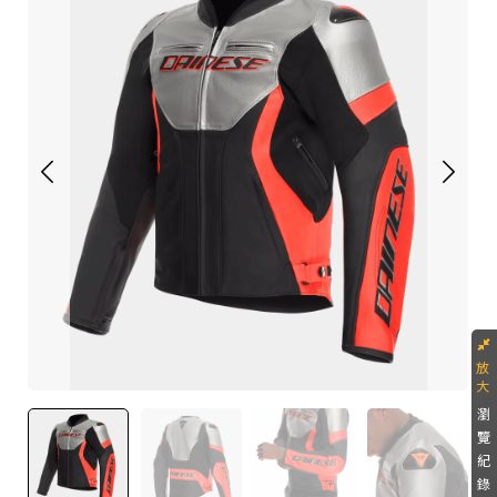
瀏
覽
紀
錄