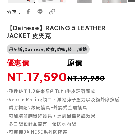
分享：
【Dainese】RACING 5 LEATHER
JACKET 皮夾克
丹尼斯,Dainese,皮衣,防摔,騎士,重機
優惠價
原價
NT.17,590
NT.19,980
-
整件使用1.2毫米厚的Tutu牛皮精製而成
-
Veloce Racing領口，減輕脖子壓力以及額外摩擦感
-
肩肘標配2級硬護具+外露式金屬護具
-
可加購前胸後背護具，達到最佳防護效果
-
多口袋設計並帶有一個防水內袋
-可連接DAINESE系列防摔褲