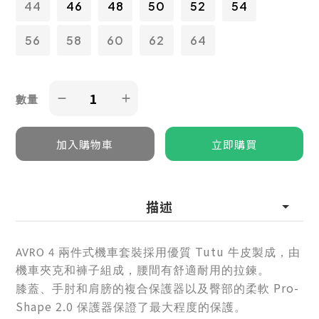
44
46
48
50
52
54
56
58
60
62
64
數量
描述
Tutu
兩件式機車套裝採用優質
牛皮製成，由
AVRO 4
機車夾克和褲子組成，腰間有舒適耐用的拉鍊。
Pro-
膝蓋、手肘和肩膀的複合保護器以及臀部的柔軟
Shape 2.0
保護器保證了最大程度的保護。