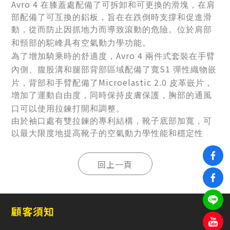
Avro 4
在膝蓋處配備了可拆卸和可更換的滑塊，在肩
部配備了可互換的鋁板
，旨在在跌倒時支撐和促進滑
動，從而防止因抓地力而導致滾動的危險。位於肩部
和頸部的駝峰具有空氣動力學功能。
Avro 4
為了增加騎乘時的舒適度，
兩件式套裝在手臂
S1
內側、腹股溝和腿部背部區域配備了寬
彈性織物嵌
Microelastic 2.0
片，背部和手臂配備了
皮革嵌片，
增加了運動自由度，同時保持皮膚保護，胸部的通風
口可以使用拉鍊打開和調整。
由於袖口處有雙拉鍊的專利結構，靴子底部加寬，可
以最大限度地提高靴子的空氣動力學性能和穩定性
顧客須知