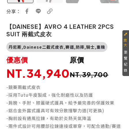
分享：
【DAINESE】AVRO 4 LEATHER 2PCS
SUIT 兩截式皮衣
丹尼斯,Dainese二截式皮衣,賽道,防摔,騎士,重機
瀏
優惠價
原價
覽
紀
NT.34,940
錄
NT.39,700
-競賽兩截式皮衣
-採用Tutu牛皮製成，強化耐磨性以及防護
-肩膀、手肘、膝蓋硬式護具，給予最完善的保護效果
-鋁合金外露式護具可有效分散撞擊力道(可更換)
-胸前設有通風拉鍊，有助於炎熱天氣降溫
-兩件式設計可用腰部拉鍊連接或單穿，可配合通勤/賽道