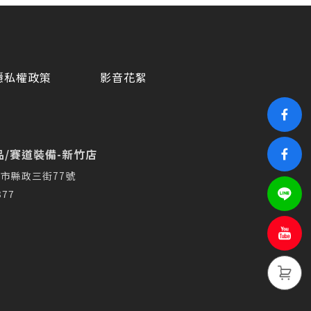
隱私權政策
影音花絮
/賽道裝備-新竹店
市縣政三街77號
377