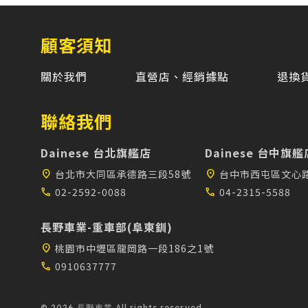
顧客須知
關於我們
直營店、經銷據點
退換
聯絡我們
Dainese 台北旗艦店
Dainese 台中旗艦
location_on
台北市大同區承德路三段58號
location_on
台中市西屯區文心路
call
02-2592-0088
call
04-2315-5588
長野車業-重車部(阜東釧)
location_on
桃園市中壢區龍岡路一段186之1號
call
0910637777
© 2026 長野車業 All rights reserved.