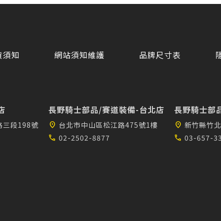
貨須知
網站須知維護
品牌尺寸表
店
長野騎士部品/賽道裝備-台北店
長野騎士部品
三段198號
location_on
台北市中山區松江路475號1樓
location_on
新竹縣竹北
call
02-2502-8877
call
03-657-3