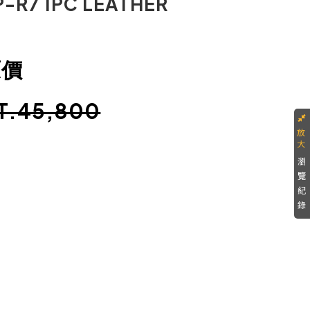
-R7 1PC LEATHER
原價
T.45,800
瀏
覽
紀
錄