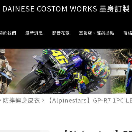
DAINESE COSTOM WORKS 量身訂製
關於我們
最新消息
影音花絮
直營店、經銷據點
聯
防摔連身皮衣
【Alpinestars】GP-R7 1PC
te_next
navigate_next