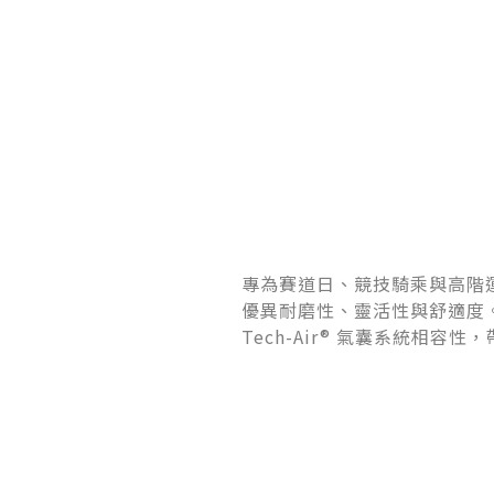
專為賽道日、競技騎乘與高階
優異耐磨性、靈活性與舒適度。
Tech-Air® 氣囊系統相