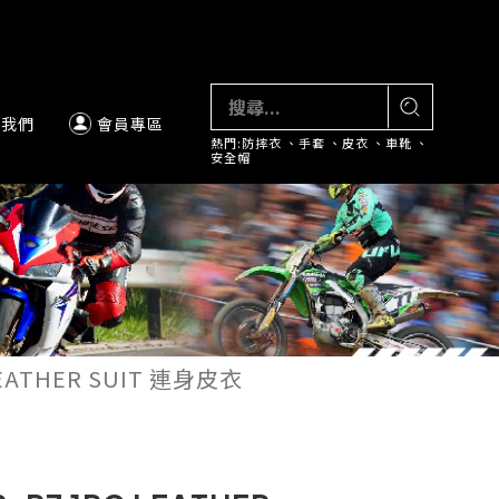
絡我們
會員專區
熱門:
防摔衣
、
手套
、
皮衣
、
車靴
、
安全帽
 LEATHER SUIT 連身皮衣