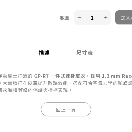
數量
描述
尺寸表
運動騎士打造的
GP-R7 一件式連身皮衣
，採用
1.3 mm Ra
大面積打孔皮革提升散熱效能，搭配符合空氣力學的駝峰設計、L
容性，帶來賽道等級的保護與操控表現。