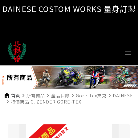
DAINESE COSTOM WORKS 量身訂製
所有商品
首頁
navigate_next
所有商品
navigate_next
產品目錄
navigate_next
Gore-Tex夾克
navigate_next
DAINESE
navigate_next
特價商品 G. ZENDER GORE-TEX