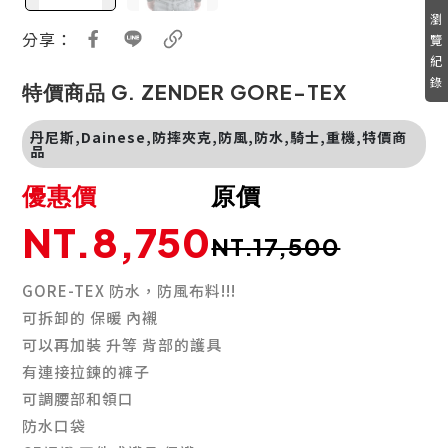
瀏
分享：
覽
紀
錄
特價商品 G. ZENDER GORE-TEX
丹尼斯,Dainese,防摔夾克,防風,防水,騎士,重機,特價商
品
優惠價
原價
NT.8,750
NT.17,500
GORE-TEX 防水，防風布料!!!
可拆卸的 保暖 內襯
可以再加裝 升等 背部的護具
有連接拉鍊的褲子
可調腰部和領口
防水口袋