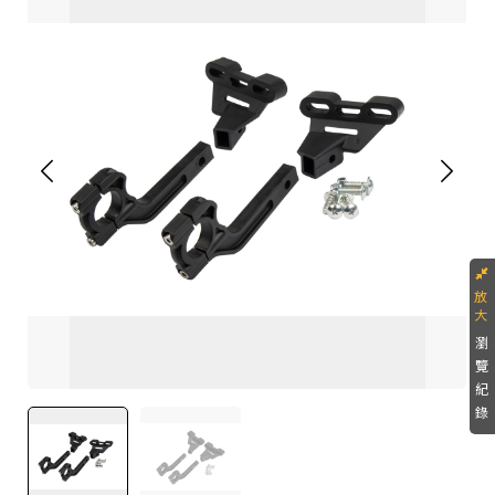
瀏
覽
紀
錄