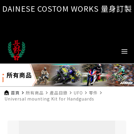
DAINESE COSTOM WORKS 量身訂製
所有商品
首頁
navigate_next
所有商品
navigate_next
產品目錄
navigate_next
UFO
navigate_next
零件
navigate_next
Universal mounting Kit for Handguards