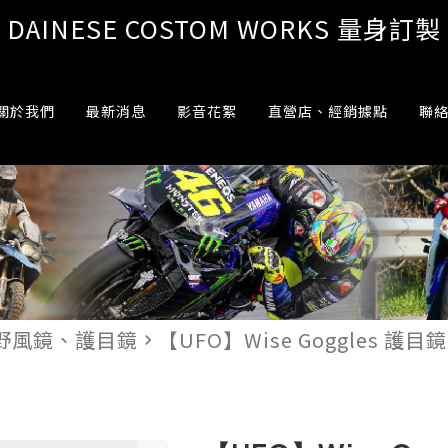
DAINESE COSTOM WORKS 量身訂製
關於我們
最新消息
影音花絮
直營店、經銷據點
聯
野風鏡、護目鏡
【UFO】Wise Goggles 護目鏡
navigate_next