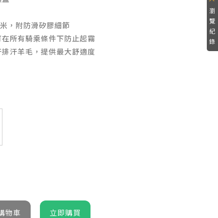
瀏
覽
毫米，附防滑矽膠細節
紀
可在所有騎乘條件下防止起霧
錄
汗排汗羊毛，提供最大舒適度