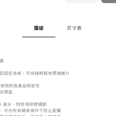
描述
尺寸表
罩
型固定係統，可快速輕鬆地更換鏡片
時使用的高產品相容性
合頭盔
5 毫米，附防滑矽膠細節
，可在所有騎乘條件下防止起霧