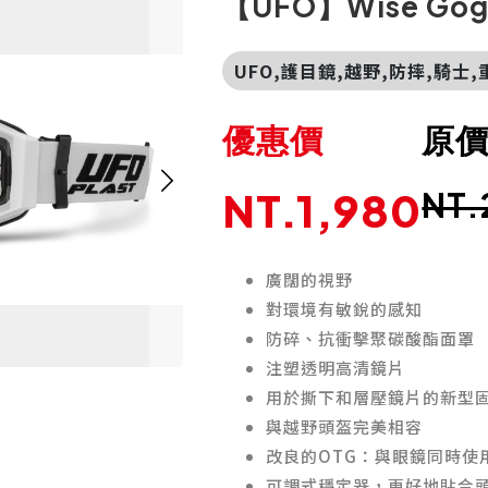
【UFO】Wise Gog
UFO,護目鏡,越野,防摔,騎士,
優惠價
原
NT.1,980
NT.
廣闊的視野
對環境有敏銳的感知
防碎、抗衝擊聚碳酸酯面罩
注塑透明高清鏡片
用於撕下和層壓鏡片的新型
與越野頭盔完美相容
改良的OTG：與眼鏡同時使
可調式穩定器，更好地貼合