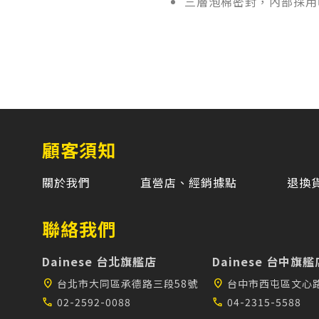
三層泡棉密封，內部採用
顧客須知
關於我們
直營店、經銷據點
退換
聯絡我們
Dainese 台北旗艦店
Dainese 台中旗艦
location_on
台北市大同區承德路三段58號
location_on
台中市西屯區文心路
call
02-2592-0088
call
04-2315-5588