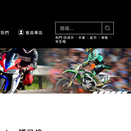
絡我們
會員專區
熱門:
防摔衣
、
手套
、
皮衣
、
車靴
、
安全帽