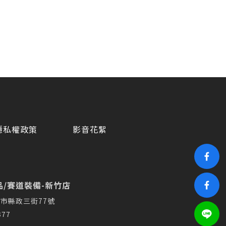
隱私權政策
影音花絮
/賽道裝備-新竹店
市縣政三街77號
377