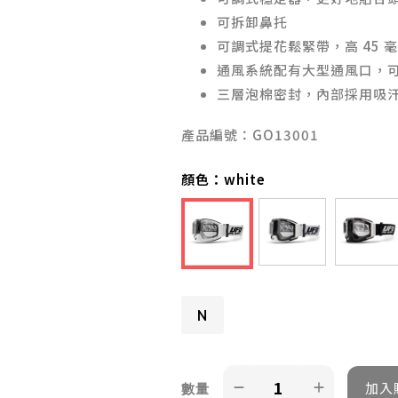
可拆卸鼻托
可調式提花鬆緊帶，高 45 
通風系統配有大型通風口，
三層泡棉密封，內部採用吸
產品編號：GO13001
顏色：
white
N
數量