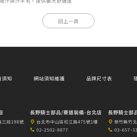
吸汗排汗羊毛，提供最大舒適度
貨須知
網站須知維護
品牌尺寸表
店
長野騎士部品/賽道裝備-台北店
長野騎士部品
三段198號
location_on
台北市中山區松江路475號1樓
location_on
新竹縣竹北
call
02-2502-8877
call
03-657-3