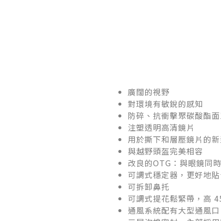
廣闊的視野
對環境有敏銳的感知
防碎、抗衝擊聚碳酸酯面
注塑透明高清鏡片
用於撕下和層壓鏡片的新
與越野頭盔完美相容
改良的OTG：與眼鏡同
可調式穩定器，更好地貼
可拆卸鼻托
可調式提花鬆緊帶，高 4
通風系統配有大型通風口