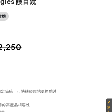
gles 護目鏡
重機
價
2,250
固定係統，可快速輕鬆地更換鏡片
用的高產品相容性
頭盔