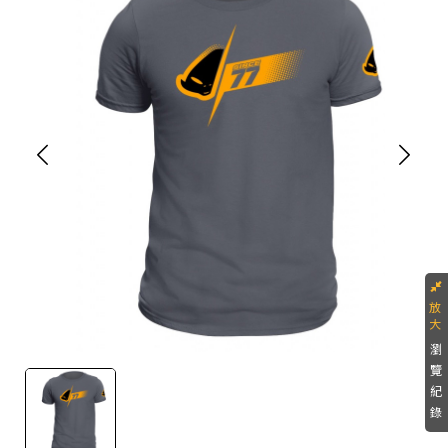
瀏
覽
紀
錄