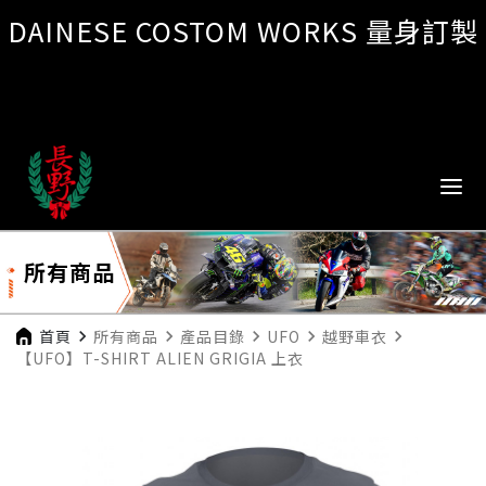
DAINESE COSTOM WORKS 量身訂製
所有商品
首頁
navigate_next
所有商品
navigate_next
產品目錄
navigate_next
UFO
navigate_next
越野車衣
navigate_next
【UFO】T-SHIRT ALIEN GRIGIA 上衣