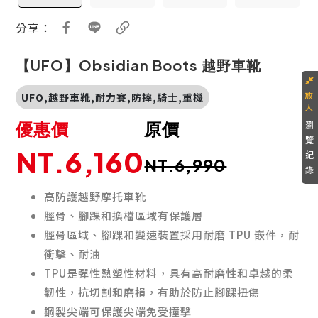
分享：
【UFO】Obsidian Boots 越野車靴
UFO,越野車靴,耐力賽,防摔,騎士,重機
優惠價
原價
瀏
覽
NT.6,160
紀
NT.6,990
錄
高防護越野摩托車靴
脛骨、腳踝和換檔區域有保護層
脛骨區域、腳踝和變速裝置採用耐磨 TPU 嵌件，耐
衝擊、耐油
TPU是彈性熱塑性材料，具有高耐磨性和卓越的柔
韌性，抗切割和磨損，有助於防止腳踝扭傷
鋼製尖端可保護尖端免受撞擊