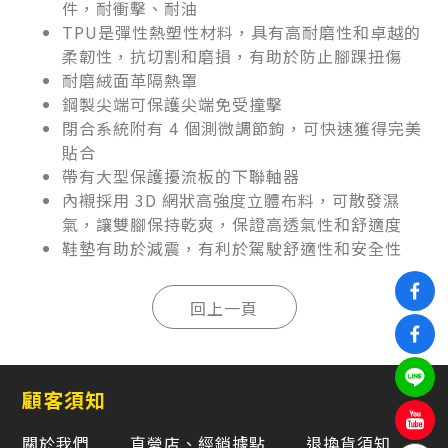
件，耐衝擊、耐油
TPU是彈性熱塑性材料，具有高耐磨性和卓越的
柔韌性，抗切割和磨損，有助於防止腳踝扭傷
耐磨絨面革隔熱罩
鋼製尖端可保護尖端免受撞擊
閉合系統附有 4 個測微調節鉤，可快速獲得完美
貼合
帶有大型保護擾流板的下聯軸器
內襯採用 3D 網狀高強度立體布料，可散發濕
氣，讓雙腳保持乾爽，保證高透氣性和舒適度
鞋墊有助於減震，有利於駕駛舒適性和安全性
顧客須知
關於我們
直營店、經銷據點
退換貨須知