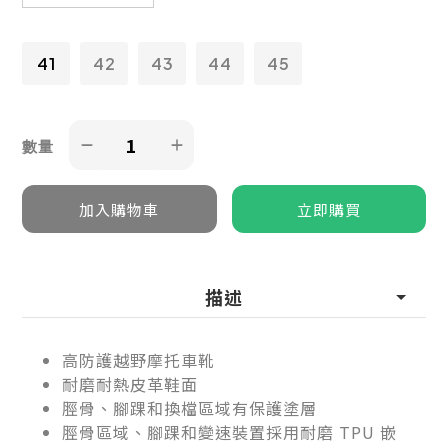
41
42
43
44
45
數量
描述
高防護越野摩托車靴
耐磨耐熱皮革鞋面
脛骨、腳踝和換檔區域有保護塗層
脛骨區域、腳踝和變速裝置採用耐磨 TPU 嵌