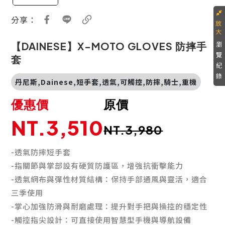
分享：
瀏
【DAINESE】X-MOTO GLOVES 防摔手
覽
套
紀
錄
丹尼斯,Dainese,短手套,透氣,可觸控,防摔,騎士,重機
優惠價
原價
NT.3,510
NT.3,980
-透氣防摔短手套
-指關節與掌部設有硬質防護區，增強抗衝擊能力
-透氣網布與彈性材質結構：保持手部通風與靈活，適合
三季使用
-掌心加強防滑與耐磨處理：提升對手把與操控的穩定性
-觸控指尖設計：可直接使用智慧型手機與導航設備