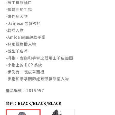
-氯丁橡膠袖口
-預彎曲的手指
-彈性插入物
-Dainese 智慧觸控
-軟插入物
-Amica 絨面超軟手掌
-網眼織物插入物
-微型羊皮革
-拇指、食指和手掌之間用山羊皮加固
-小指上的 DCP 系統
-手側有一塊皮革面板
-手指和手掌關節處有聚氨酯插入物
產品編號：1815957
顏色：
BLACK/BLACK/BLACK