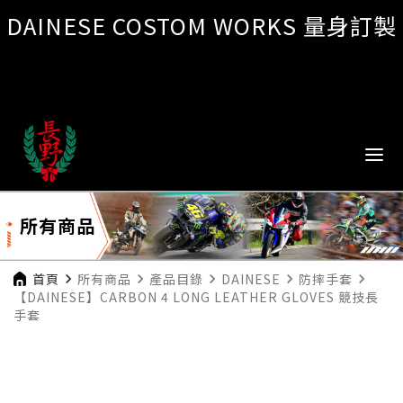
DAINESE COSTOM WORKS 量身訂製
所有商品
首頁
navigate_next
所有商品
navigate_next
產品目錄
navigate_next
DAINESE
navigate_next
防摔手套
navigate_next
【DAINESE】CARBON 4 LONG LEATHER GLOVES 競技長
手套