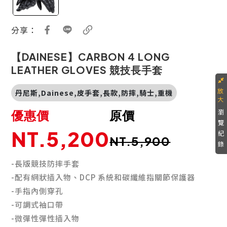
分享：
【DAINESE】CARBON 4 LONG
LEATHER GLOVES 競技長手套
丹尼斯,Dainese,皮手套,長款,防摔,騎士,重機
瀏
優惠價
原價
覽
NT.5,200
紀
NT.5,900
錄
-長版競技防摔手套
-配有網狀插入物、DCP 系統和碳纖維指關節保護器
-手指內側穿孔
-可調式袖口帶
-微彈性彈性插入物