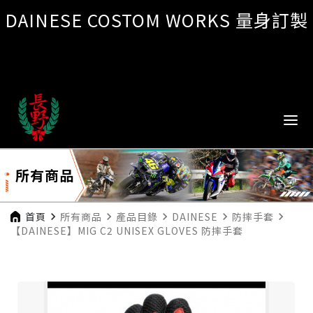
DAINESE COSTOM WORKS 量身訂製
所有商品
首頁
navigate_next
所有商品
navigate_next
產品目錄
navigate_next
DAINESE
navigate_next
防摔手套
navigate_next
【DAINESE】MIG C2 UNISEX GLOVES 防摔手套