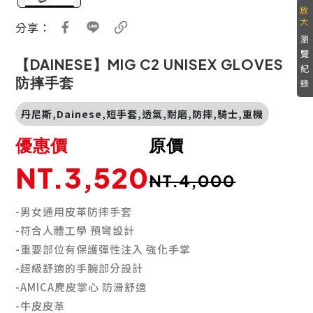
分享：
瀏
覽
【DAINESE】MIG C2 UNISEX GLOVES
紀
防摔手套
錄
丹尼斯,Dainese,短手套,透氣,耐磨,防摔,騎士,重機
優惠價
原價
NT.3,520
NT.4,000
-男女通用皮革防摔手套
-符合人體工學 預彎設計
-重要部位有保護彈性注入 強化手掌
-超級舒適的手腕部分設計
-AMICA麂皮掌心 防滑舒適
-牛皮皮革