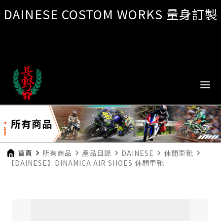
DAINESE COSTOM WORKS 量身訂製
所有商品
首頁
navigate_next
所有商品
navigate_next
產品目錄
navigate_next
DAINESE
navigate_next
休閒車靴
navigate_next
【DAINESE】DINAMICA AIR SHOES 休閒車靴