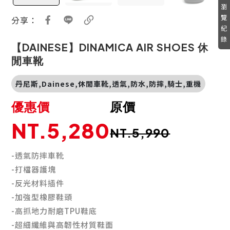
瀏
覽
分享：
紀
錄
【DAINESE】DINAMICA AIR SHOES 休
閒車靴
丹尼斯,Dainese,休閒車靴,透氣,防水,防摔,騎士,重機
優惠價
原價
NT.5,280
NT.5,990
-透氣防摔車靴
-打檔器護塊
-反光材料插件
-加強型橡膠鞋頭
-高抓地力耐磨TPU鞋底
-超細纖維與高韌性材質鞋面