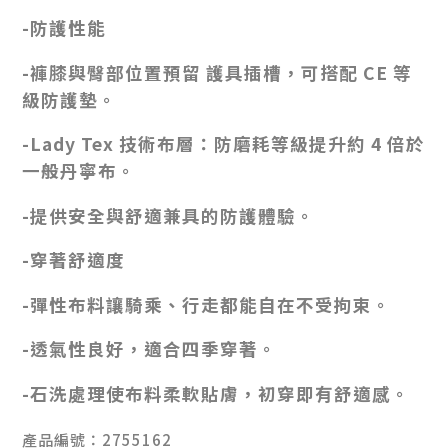
-防護性能
-褲膝與臀部位置預留
護具插槽
，可搭配 CE 等
級防護墊。
-Lady Tex 技術布層
：防磨耗等級提升約 4 倍於
一般丹寧布。
-提供安全與舒適兼具的防護體驗。
-穿著舒適度
-彈性布料讓騎乘、行走都能自在不受拘束。
-透氣性良好，適合四季穿著。
-石洗處理使布料柔軟貼膚，初穿即有舒適感。
產品編號：2755162