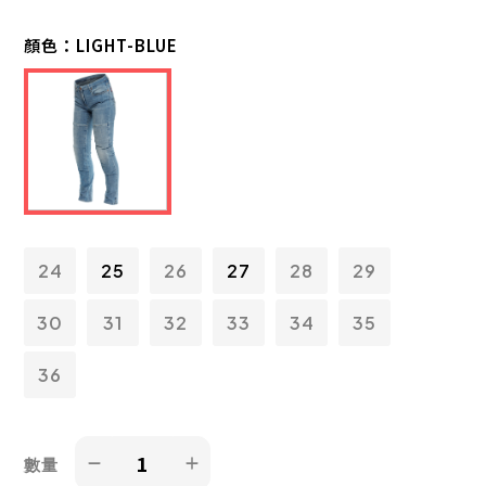
顏色：
LIGHT-BLUE
24
25
26
27
28
29
30
31
32
33
34
35
36
數量