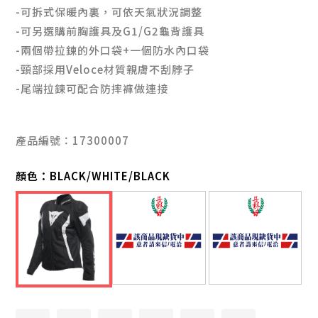
-可拆式保暖內裏，可依天氣狀況調整
-可另選購前胸護具及G1/G2龜背護具
-兩個帶拉鍊的外口袋+一個防水內口袋
-頸部採用Veloce材質親膚不刮脖子
-尾端拉鍊可配合防摔褲做連接
產品編號：17300007
顏色：
BLACK/WHITE/BLACK