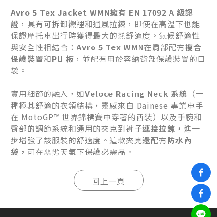
Avro 5 Tex Jacket WMN
擁有 EN 17092 A 級認
證
，具有可拆卸襯裡和通風拉鍊，即使在高溫下也能
保證摩托車出行時獲得最大的熱舒適度。氣候舒適性
與安全性相結合：
Avro 5 Tex WMN
在肩部配有
複合
保護裝置
和
PU 板
，並配有用於容納背部保護裝置的口
袋。
實用細節的融入，如
Veloce Racing Neck 系統
（一
種極其舒適的衣領結構，靈感來自 Dainese 專業車手
在 MotoGP™ 世界錦標賽中穿著的西裝）以及手腕和
臀部的調節系統和通用的夾克到褲子
連接拉鍊，
進一
步增強了該服裝的舒適度。這款夾克還配有
防水內
袋，
可在惡劣天氣下保護必需品。