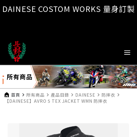
DAINESE COSTOM WORKS 量身訂製
所有商品
首頁
navigate_next
所有商品
navigate_next
產品目錄
navigate_next
DAINESE
navigate_next
防摔衣
navigate_next
【DAINESE】AVRO 5 TEX JACKET WMN 防摔衣