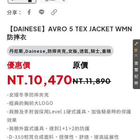
分享：
【DAINESE】AVRO 5 TEX JACKET WMN
防摔衣
丹尼斯,Dainese,防摔夾克,女版,透氣,騎士,重機
優惠價
原價
瀏
覽
NT.10,470
紀
NT.11,890
錄
-女版冬季防摔夾克
-經典的胸前大LOGO
-肩膀及手肘皆採用Level 1硬式護具，加強騎乘時的保護
效果
-肩膀外露式護具，達到1+1>2的防護
-D-350輕質合成面料，微彈性、舒適、提高延展性