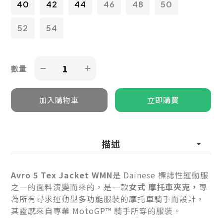
40
42
44
46
48
50
52
54
數量
描述
Avro 5 Tex Jacket WMN
是 Dainese 標誌性運動服
之一的面料演變而來的，是一款
女式
摩托車夾克，
專
為所有尋求運動型多功能服裝的摩托車騎手而設計，
其靈感來自專業 MotoGP™ 騎手所穿的服裝。