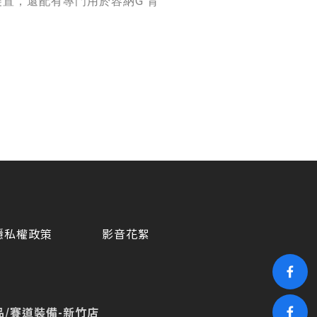
G
裝置，還配有專門用於容納
背
隱私權政策
影音花絮
/賽道裝備-新竹店