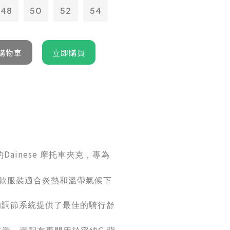
48
50
52
54
Dainese
的
摩托車夾克，專為
款服裝適合炎熱和溫帶氣候下
的調節系統提供了最佳的騎行舒