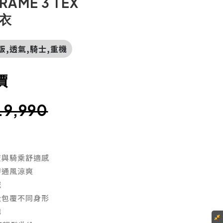
RAME 3 TEX
摔衣
女版,透氣,騎士,重機
價
.9,990
度與騎乘舒適感
持通風涼爽
減
全包覆不同身形
購