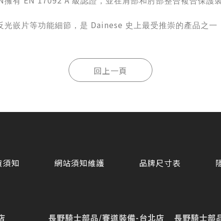
MN
EN 17092 A
擁有
級認證，並在肩部和肘部整合複合保護
Dainese
反光嵌片等功能細節，是
史上最受推崇的產品之一
貨須知
網站須知維護
品牌尺寸表
店
長野騎士部品/賽道裝備-台北店
長野騎士部品