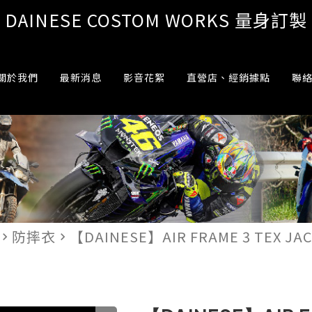
DAINESE COSTOM WORKS 量身訂製
關於我們
最新消息
影音花絮
直營店、經銷據點
聯
防摔衣
【DAINESE】AIR FRAME 3 TEX J
vigate_next
navigate_next