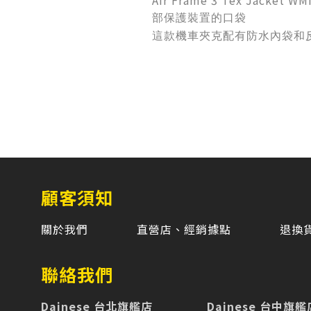
Air Frame 3 Tex Jacket W
部保護裝置的口袋
這款機車夾克配有防水內袋和
顧客須知
關於我們
直營店、經銷據點
退換
聯絡我們
Dainese 台北旗艦店
Dainese 台中旗艦