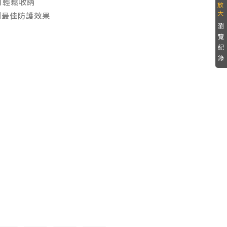
可輕鬆收納
到最佳防護效果
瀏
覽
紀
錄