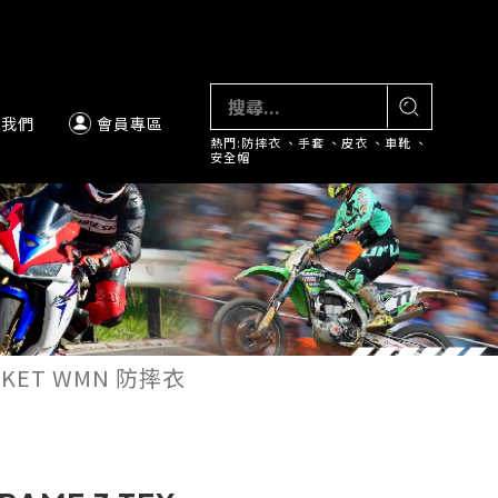
絡我們
會員專區
熱門:
防摔衣
、
手套
、
皮衣
、
車靴
、
安全帽
ACKET WMN 防摔衣