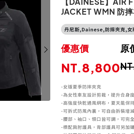
【DAINESE】AIR F
JACKET WMN 防
丹尼斯,Dainese,防摔夾克,
優惠價
原
NT.8,800
NT
-女版夏季防摔夾克
-為女性車友設計剪裁，提升合身
-高強度快乾通風網布，夏天能保
-可拆式防風內裏，可自由拆裝增
-腰部、袖口、領口皆可調，可完
-標配肩肘護具，背部護具可另加