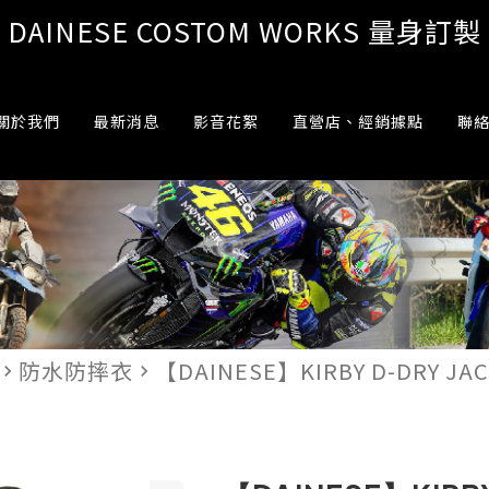
DAINESE COSTOM WORKS 量身訂製
關於我們
最新消息
影音花絮
直營店、經銷據點
聯
防水防摔衣
【DAINESE】KIRBY D-DRY J
vigate_next
navigate_next