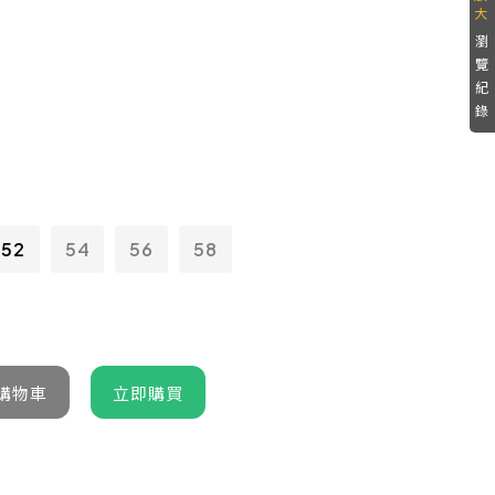
瀏
覽
紀
錄
52
54
56
58