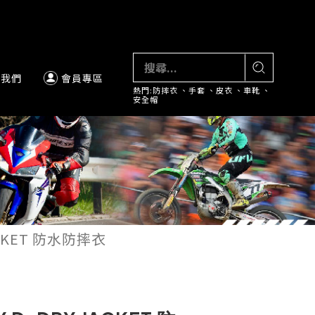
絡我們
會員專區
熱門:
防摔衣
、
手套
、
皮衣
、
車靴
、
安全帽
ACKET 防水防摔衣