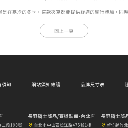
還是在寒冷的冬季，這款夾克都能提供舒適的騎行體驗，同
貨須知
網站須知維護
品牌尺寸表
店
長野騎士部品/賽道裝備-台北店
長野騎士部品
三段198號
location_on
台北市中山區松江路475號1樓
location_on
新竹縣竹北