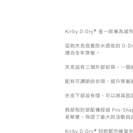
Kirby D-Dry® 是一
這款夾克搭載防水透氣的 D-
適合全年穿著。
夾克設有三個外部前袋、一個
配有可調節的衣領，提升穿著
夾克下部設有環，可以將其固
肩部和肘部配備經過 Pro-Sh
易察覺，保證了最大的活動自
Kirby D-Dry® 短款