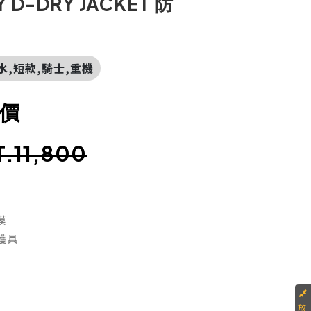
 D-DRY JACKET 防
防水,短款,騎士,重機
價
T.11,800
膜
式護具