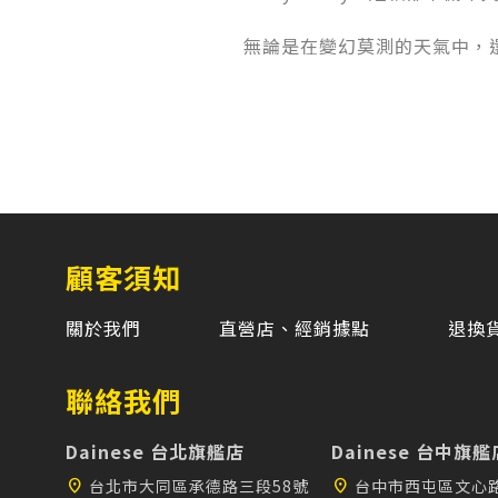
無論是在變幻莫測的天氣中，
顧客須知
關於我們
直營店、經銷據點
退換
聯絡我們
Dainese 台北旗艦店
Dainese 台中旗艦
location_on
台北市大同區承德路三段58號
location_on
台中市西屯區文心路