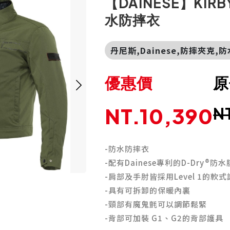
【DAINESE】KIRBY
水防摔衣
丹尼斯,Dainese,防摔夾克,
優惠價
原
NT.10,390
N
-防水防摔衣
-配有Dainese專利的D-Dry®防水
-肩部及手肘皆採用Level 1的軟
-具有可拆卸的保暖內裏
-頸部有魔鬼氈可以調節鬆緊
-背部可加裝 G1、G2的背部護具