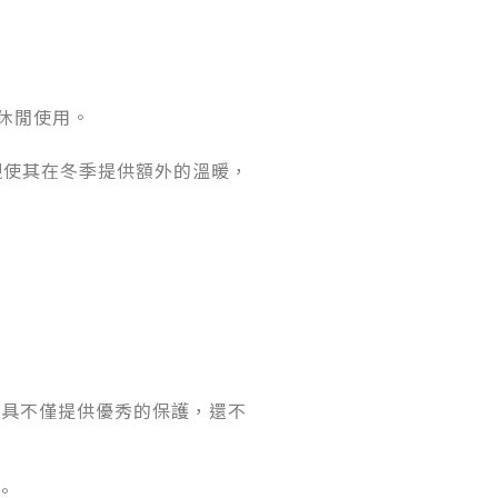
常休閒使用。
內襯使其在冬季提供額外的溫暖，
。這些護具不僅提供優秀的保護，還不
。