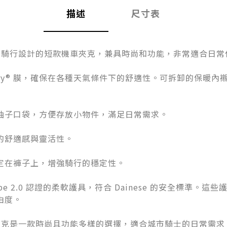
描述
尺寸表
款專為城市騎行設計的短款機車夾克，兼具時尚和功能，非常適合日
Dry® 膜，確保在各種天氣條件下的舒適性。可拆卸的保暖
袖子口袋，方便存放小物件，滿足日常需求。
的舒適感與靈活性。
定在褲子上，增強騎行的穩定性。
ape 2.0 認證的柔軟護具，符合 Dainese 的安全標準
由度。
都市機車夾克是一款時尚且功能多樣的選擇，適合城市騎士的日常需求