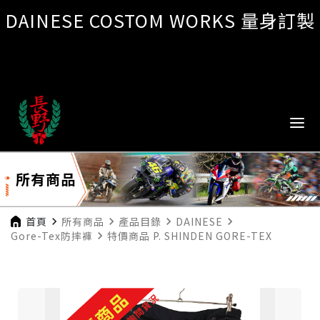
DAINESE COSTOM WORKS 量身訂製
所有商品
首頁
navigate_next
所有商品
navigate_next
產品目錄
navigate_next
DAINESE
navigate_next
Gore-Tex防摔褲
navigate_next
特價商品 P. SHINDEN GORE-TEX