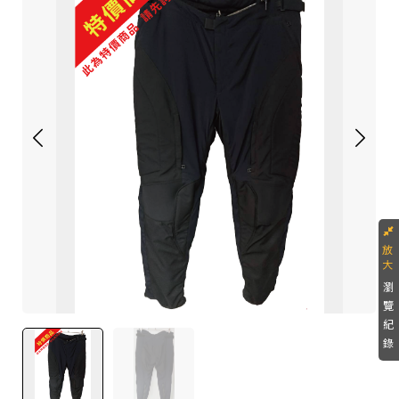
瀏
覽
紀
錄