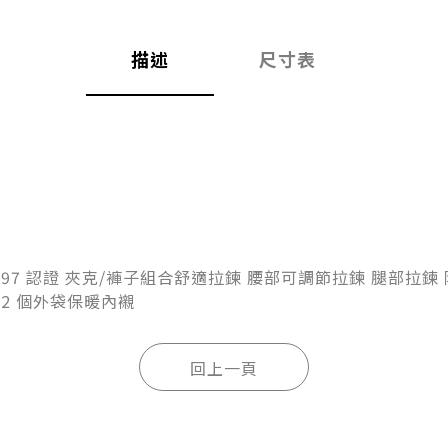
描述
尺寸表
.1 / 97 認證 夾克/褲子組合舒適拉鍊 腰部可調節拉鍊 腿部拉鍊 
 2 個外袋保暖內襯