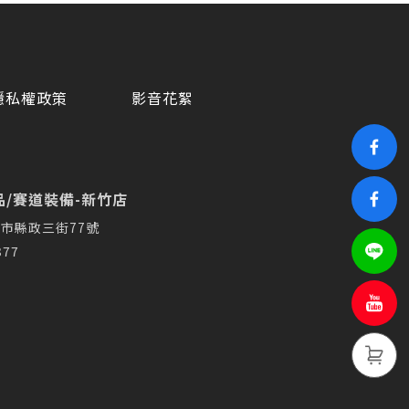
隱私權政策
影音花絮
/賽道裝備-新竹店
市縣政三街77號
377