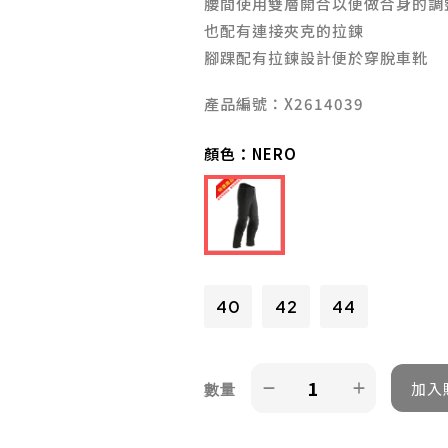
腰間使用雙層開合以便做合身的調
也配有連接夾克的拉鍊
腳踝配有拉鍊設計便於穿脫車靴
產品編號：X2614039
顏色：
NERO
40
42
44
數量