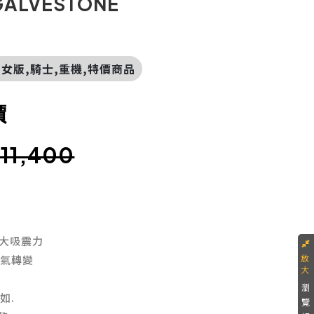
GALVESTONE
水,女版,騎士,重機,特價商品
價
.11,400
強大吸震力
天氣轉變
瀏
如.
覽