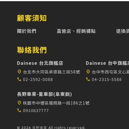
顧客須知
關於我們
直營店、經銷據點
退換
聯絡我們
Dainese 台北旗艦店
Dainese 台中旗艦
location_on
台北市大同區承德路三段58號
location_on
台中市西屯區文心路
call
02-2592-0088
call
04-2315-5588
長野車業-重車部(阜東釧)
location_on
桃園市中壢區龍岡路一段186之1號
call
0910637777
© 2026 長野車業 All rights reserved.