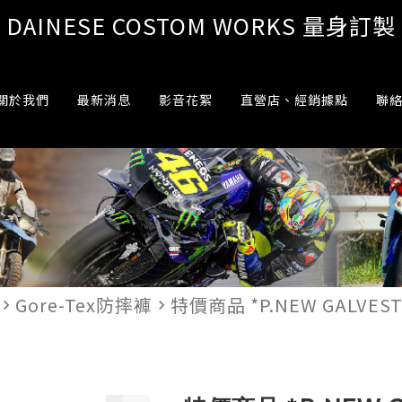
DAINESE COSTOM WORKS 量身訂製
關於我們
最新消息
影音花絮
直營店、經銷據點
聯
Gore-Tex防摔褲
特價商品 *P.NEW GALVEST
vigate_next
navigate_next