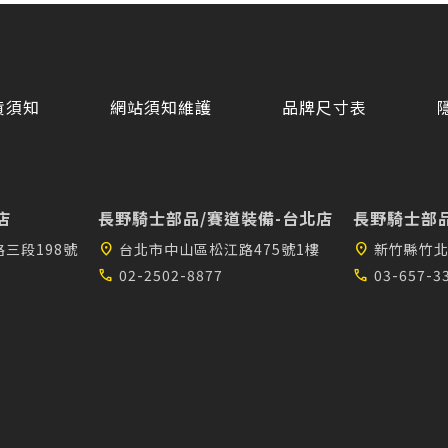
貨須知
網站須知維護
品牌尺寸表
店
長野騎士部品/賽道裝備-台北店
長野騎士部品
三段198號
location_on
台北市中山區松江路475號1樓
location_on
新竹縣竹北
call
02-2502-8877
call
03-657-3