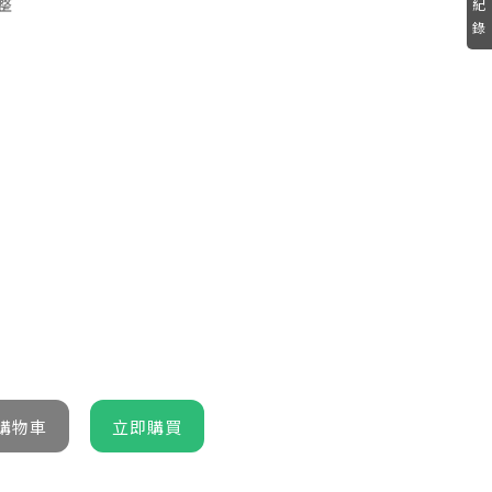
整
紀
錄