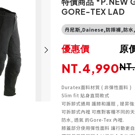
特價商品 *P.NEW 
GORE-TEX LAD
丹尼斯,Dainese,防摔褲,防
優惠價
原
NT.4,990
NT
Duratex面料材質 ( 非彈性面料 )
Slim fit 貼身直筒款式
可拆卸式通用 護膝和護脛 , 提昇
可拆卸式內裡 可應對客種不同的
防水, 透氣 的Gore-Tex 內裡.
膝蓋部分使用彈性面料 讓行動更自